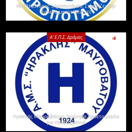
Μ. Αλέξανδρος Ξηροποτάμου: Συνεχίζει την
προετοιμασία (Βίντεο)
Α' Ε.Π.Σ. Δράμας
0
Ηρακλής Μαυροβάτου: Ξεκίνησε προετοιμασία
για τη νέα χρονιά