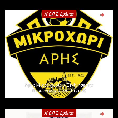
Α' Ε.Π.Σ. Δράμας
0
Άρης Μικροχωρίου: Ξεκίνησε την
προετοιμασία του (Βίντεο)
Α' Ε.Π.Σ. Δράμας
0