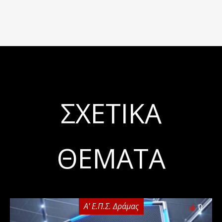
ΣΧΕΤΙΚΆ
ΘΈΜΑΤΑ
Α' Ε.Π.Σ. Δράμας
0