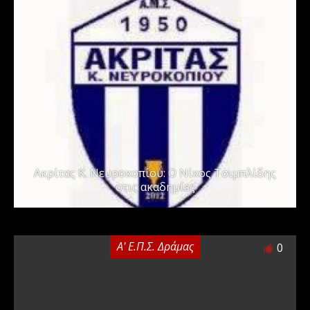
Ακρίτας Κ. Νευροκοπίου: Ο Νίκος Τσιμπλίδης
στις ακαδημίες
Α' Ε.Π.Σ. Δράμας
0