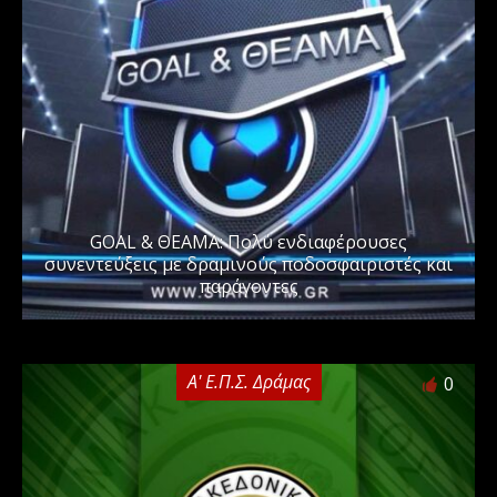
GOAL & ΘΕΑΜΑ: Πολύ ενδιαφέρουσες
συνεντεύξεις με δραμινούς ποδοσφαιριστές και
παράγοντες
Α' Ε.Π.Σ. Δράμας
0