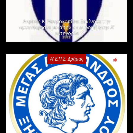
Ακρίτας Κ. Νευροκοπίου: Ξεκίνησε την
προετοιμασία μετά την επιστροφή στην Α’
κατηγορία
Α' Ε.Π.Σ. Δράμας
0