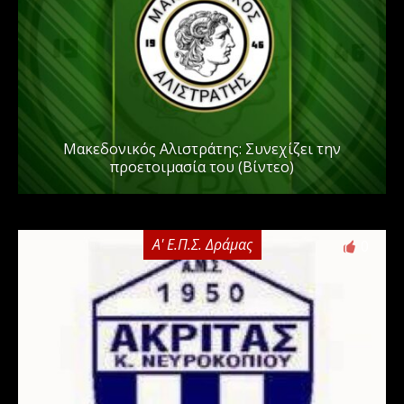
Μακεδονικός Αλιστράτης: Συνεχίζει την
προετοιμασία του (Βίντεο)
Α' Ε.Π.Σ. Δράμας
0