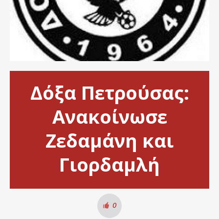
Δόξα Πετρούσας:
Ανακοίνωσε
Ζεδαμάνη και
Γιορδαμλή
0