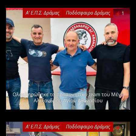
Α' Ε.Π.Σ. Δράμας
Ποδόσφαιρο Δράμας
1
Ολοκληρώθηκε το προπονητικό team του Μέγα
Αλέξανδρου Αγίου Αθανασίου
Α' Ε.Π.Σ. Δράμας
Ποδόσφαιρο Δράμας
1