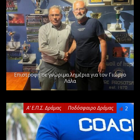
Επιστροφή σε γνώριμα λημέρια για τον Γιώργο
Λάλα
Α' Ε.Π.Σ. Δράμας
Ποδόσφαιρο Δράμας
2