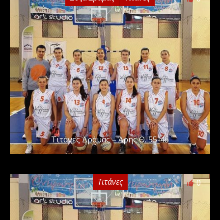
Τιτάνες Δράμας – Άρης Θ. 55-46
Τιτάνες
0