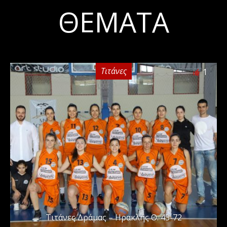
ΘΈΜΑΤΑ
Τιτάνες
1
Τιτάνες Δράμας – Ηρακλής Θ. 43-72