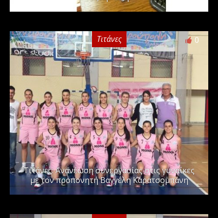
Τιτάνες
0
Τιτάνες: Ανανέωση συνεργασίας στις γυναίκες
με τον προπονητή Βαγγέλη Καρατσομπάνη