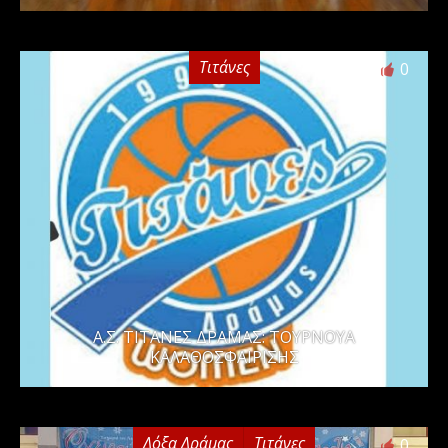
Τιτάνες
0
Α.Σ. ΤΙΤΑΝΕΣ ΔΡΑΜΑΣ: ΤΟΥΡΝΟΥΑ
ΚΑΛΑΘΟΣΦΑΙΡΙΣΗΣ
Δόξα Δράμας
Τιτάνες
0