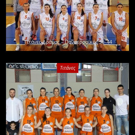
Τιτάνες Δράμας – Πανσερραϊκός 56-44
Τιτάνες
0