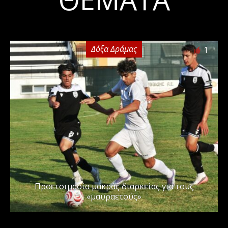
Δόξα Δράμας
1
Προετοιμασία μακράς διαρκείας για τους
«μαυραετούς»