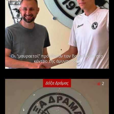
Οι “μαυραετοί” πρόσθεσαν τον Βαϊλεζούδη στο
κέντρο της άμυνας τους
Δόξα Δράμας
2