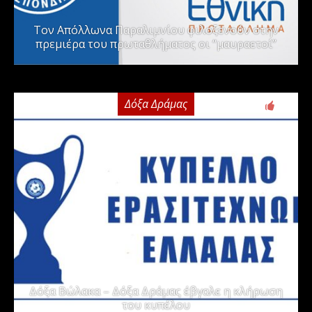
Τον Απόλλωνα Παραλιμνίου φιλοξενούν στην
πρεμιέρα του πρωταθλήματος οι “μαυραετοί”
Δόξα Δράμας
2
Δόξα Βώλακα – Δόξα Δράμας έβγαλε η κλήρωση
του κυπέλου