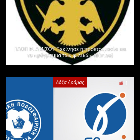
ΠΑΟΠ Ν. ΑΜΙΣΟΥ: Ξεκίνησε η προετοιμασία και
το πρόγραμμα των φιλικών (Βίντεο)
Δόξα Δράμας
1