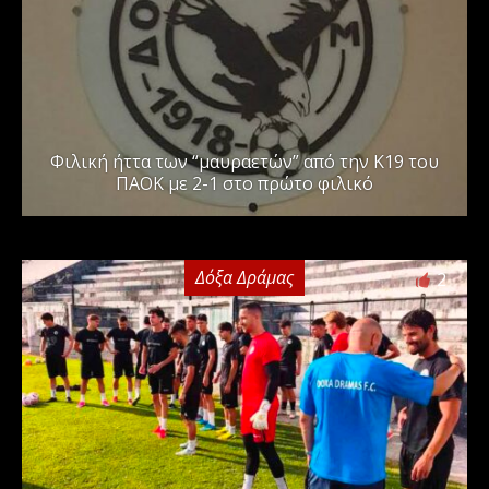
Φιλική ήττα των “μαυραετών” από την Κ19 του
ΠΑΟΚ με 2-1 στο πρώτο φιλικό
Δόξα Δράμας
2