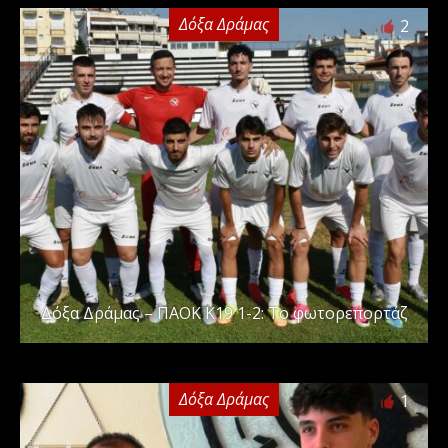
Δόξα Δράμας
2
Δόξα Δράμας – ΠΑΟΚ Κ19 1-2: Το φωτορεπορτάζ
Δόξα Δράμας
1