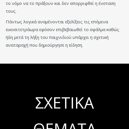
το νόμο να το πράξουν και δεν απορριφθεί η ένσταση
τους.
Πάντως λογικά αναμένονται εξελίξεις τις επόμενα
εικοσιτετράωρα εφόσον επιβεβαιωθεί το σφάλμα καθώς
ήδη μετά τη λήξη του παιχνιδιού υπάρχει η σχετική
αναταραχή που δημιούργησε η είδηση.
ΣΧΕΤΙΚΆ
ΘΈΜΑΤΑ