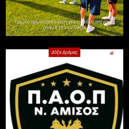
Πρώτο αγωνιστικό τεστ για τη Δόξα απέναντι
στην Κ19 του ΠΑΟΚ
Δόξα Δράμας
0