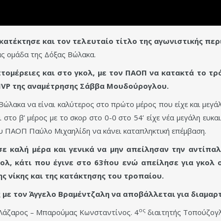
ατέκτησε και τον τελευταίο τίτλο της αγωνιστικής πε
ας ομάδα της Δόξας Βώλακα.
τομέρειες και στο γκολ, με τον ΠΑΟΠ να κατακτά το τρ
 MVP της αναμέτρησης Σάββα Μουδούρογλου.
Βώλακα να είναι καλύτερος στο πρώτο μέρος που είχε και μεγά
στο β’ μέρος με το σκορ στο 0-0 στο 54’ είχε νέα μεγάλη ευκ
ου ΠΑΟΠ Παύλο Μιχαηλίδη να κάνει καταπληκτική επέμβαση.
ε καλή μέρα και γενικά να μην απείλησαν την αντίπαλη
ολ, κάτι που έγινε στο 63΄που ενώ απείλησε για γκολ 
ς νίκης και της κατάκτησης του τροπαίου.
 με τον Άγγελο Βραμέντζαλη να αποβάλλεται για διαμαρ
ος
Λάζαρος – Μπαρούμας Κωνσταντίνος. 4
διαιτητής Τοπούζογλ