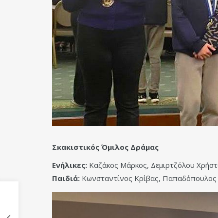
Σκακιστικός Όμιλος Δράμας
Ενήλικες:
Καζάκος Μάρκος, Δεμιρτζόλου Χρήστ
Παιδιά:
Κωνσταντίνος Κρίβας, Παπαδόπουλος Π