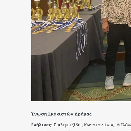
Ένωση Σκακιστών Δράμας
Ενήλικες:
Σοιλεμετζίδης Κωνσταντίνος, Λεϊλόγ