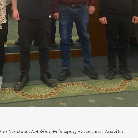
λου Νικόλαος, Λιθοξόος Θεόδωρος, Αντωνιάδης Λεωνίδας