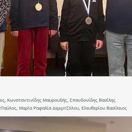
ος, Κωνσταντινίδης Μαυρουδής, Σπανδονίδης Βασίλης
αύλος, Μαρία Ραφαλία Δεμιρτζόλου, Ελευθερίου Βασίλειος