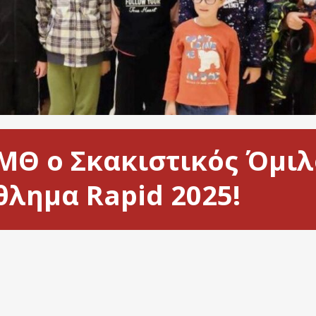
Θ ο Σκακιστικός Όμιλ
λημα Rapid 2025!