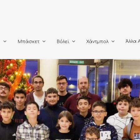
Άλλα Αθλή
Μπάσκετ
Βόλεϊ
Χάντμπολ
Άλλα 
ο
Μπάσκετ
Βόλεϊ
Χάντμπολ