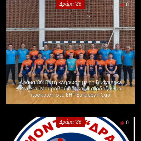
Δράμα '86
0
Δράμα ’86: Βατή κλήρωση με τη Budvanska
Rivijera (Μαυροβούνιο) και αισιοδοξία για
πρόκριση στο EHF European Cup
Δράμα '86
0