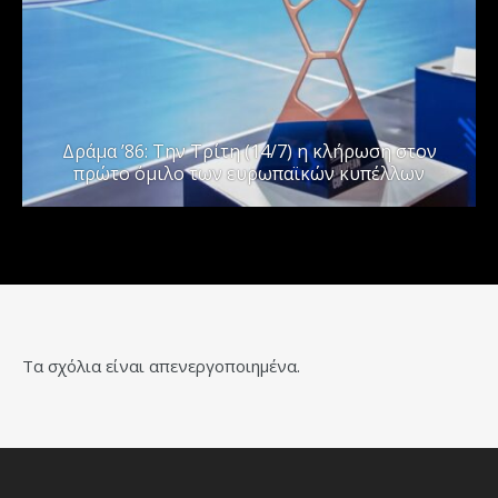
Δράμα ’86: Την Τρίτη (14/7) η κλήρωση στον
πρώτο όμιλο των ευρωπαϊκών κυπέλλων
Τα σχόλια είναι απενεργοποιημένα.