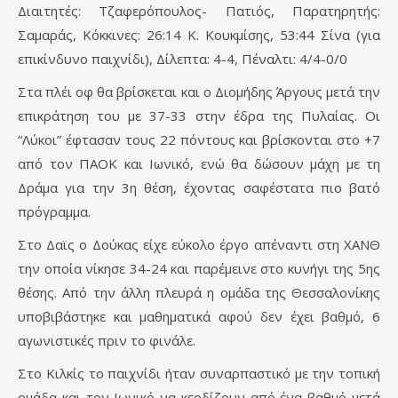
Διαιτητές: Τζαφερόπουλος- Πατιός, Παρατηρητής:
Σαμαράς, Κόκκινες: 26:14 Κ. Κουκμίσης, 53:44 Σίνα (για
επικίνδυνο παιχνίδι), Δίλεπτα: 4-4, Πέναλτι: 4/4-0/0
Στα πλέι οφ θα βρίσκεται και ο Διομήδης Άργους μετά την
επικράτηση του με 37-33 στην έδρα της Πυλαίας. Οι
“Λύκοι” έφτασαν τους 22 πόντους και βρίσκονται στο +7
από τον ΠΑΟΚ και Ιωνικό, ενώ θα δώσουν μάχη με τη
Δράμα για την 3η θέση, έχοντας σαφέστατα πιο βατό
πρόγραμμα.
Στο Δαϊς ο Δούκας είχε εύκολο έργο απέναντι στη ΧΑΝΘ
την οποία νίκησε 34-24 και παρέμεινε στο κυνήγι της 5ης
θέσης. Από την άλλη πλευρά η ομάδα της Θεσσαλονίκης
υποβιβάστηκε και μαθηματικά αφού δεν έχει βαθμό, 6
αγωνιστικές πριν το φινάλε.
Στο Κιλκίς το παιχνίδι ήταν συναρπαστικό με την τοπική
ομάδα και τον Ιωνικό να κερδίζουν από ένα βαθμό μετά