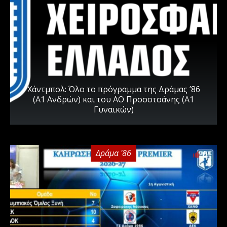
Χάντμπολ: Όλο το πρόγραμμα της Δράμας ’86
(Α1 Ανδρών) και του ΑΟ Προσοτσάνης (Α1
Γυναικών)
Δράμα '86
0