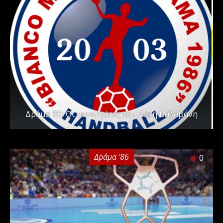
Δράμα ’86: Οι συνεργάτες του Σάκη Βαλαβάνη
Δράμα '86
0