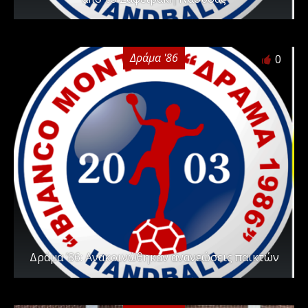
Δράμα '86
0
Δράμα ’86: Ανακοινώθηκαν ανανεώσεις παικτών