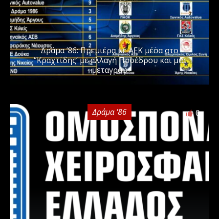
Δράμα ’86: Πρεμιέρα με ΑΕΚ μέσα στο
“Κραχτίδης’ με αλλαγή Προέδρου και μια
μεταγραφ
Δράμα '86
0