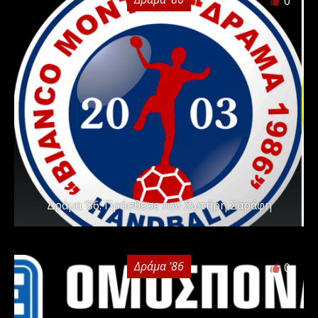
0
Δράμα ’86: Πρόσθεσε τον Σωτήρη Σαράφη
Δράμα '86
0