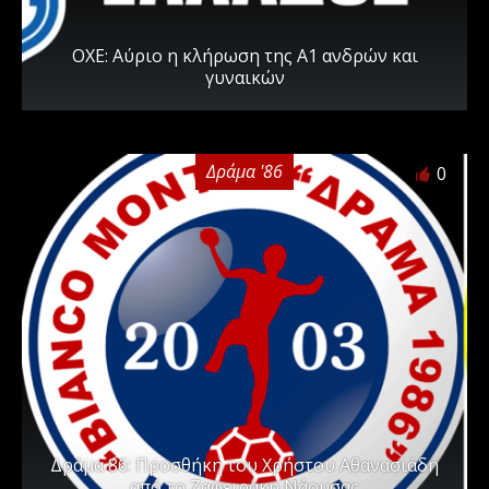
ΟΧΕ: Αύριο η κλήρωση της Α1 ανδρών και
γυναικών
Δράμα '86
0
Δράμα ΄86: Προσθήκη του Χρήστου Αθανασιάδη
από το Ζαφειράκη Νάουσας