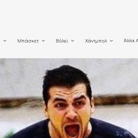
Άλλα Αθλή
Μπάσκετ
Βόλεϊ
Χάντμπολ
Άλλα 
ο
Μπάσκετ
Βόλεϊ
Χάντμπολ