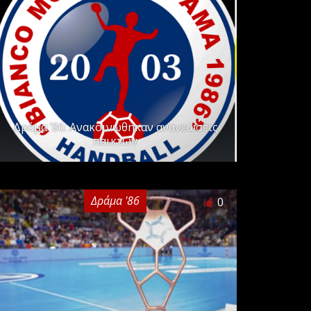
Δράμα ’86: Ανακοινώθηκαν ανανεώσεις
παικτών
Δράμα '86
0