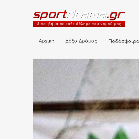
Αρχική
Δόξα Δράμας
Ποδόσφαιρο
Αρχική
Δόξα Δράμας
Ποδόσφαιρ