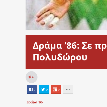
Δράμα ’86: Σε 
Πολυδώρου
0
0
0
0
Δράμα '86