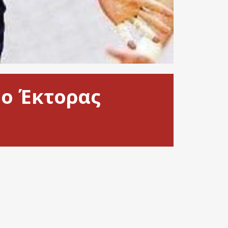
 ο Έκτορας