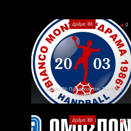
Δράμα '86
0
Δράμα ’86: Πρόσθεσε τον Σωτήρη
Σαράφη
Δράμα '86
0