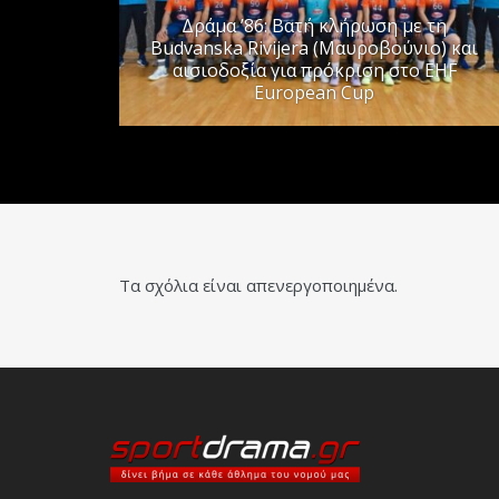
Δράμα ’86: Βατή κλήρωση με τη
Budvanska Rivijera (Μαυροβούνιο) και
αισιοδοξία για πρόκριση στο EHF
European Cup
Τα σχόλια είναι απενεργοποιημένα.