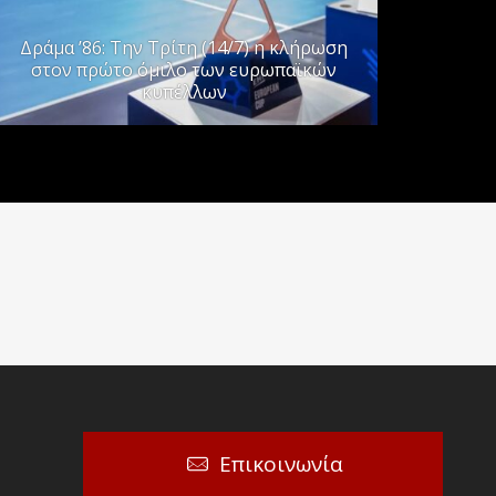
Δράμα ’86: Την Τρίτη (14/7) η κλήρωση
στον πρώτο όμιλο των ευρωπαϊκών
κυπέλλων
Επικοινωνία