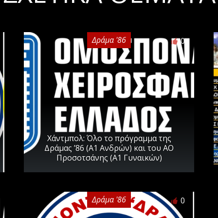
Δράμα '86
0
Χάντμπολ: Όλο το πρόγραμμα της
Δράμας ’86 (Α1 Ανδρών) και του ΑΟ
Προσοτσάνης (Α1 Γυναικών)
Δράμα '86
0