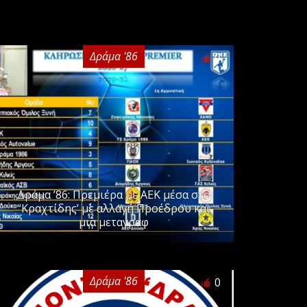
Δράμα '86
0
Δράμα ’86: Πρεμιέρα με ΑΕΚ μέσα στο
“Κραχτίδης’ με αλλαγή Προέδρου και
μια μεταγραφ
Δράμα '86
0