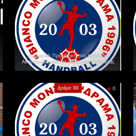
Δράμα ΄86: Προσθήκη του Χρήστου
Αθανασιάδη από το Ζαφειράκη Νάουσας
Δράμα '86
0