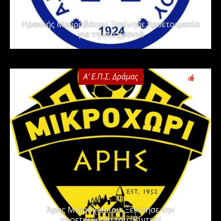
Ηρακλής Μαυροβάτου: Ξεκίνησε προετοιμασία
για τη νέα χρονιά
Α' Ε.Π.Σ. Δράμας
0
Άρης Μικροχωρίου: Ξεκίνησε την
προετοιμασία του (Βίντεο)