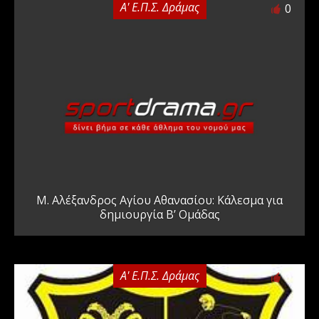
Α' Ε.Π.Σ. Δράμας
0
Μ. Αλέξανδρος Αγίου Αθανασίου: Κάλεσμα για
δημιουργία Β’ Ομάδας
Α' Ε.Π.Σ. Δράμας
0