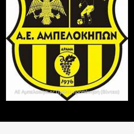
ΑΕ Αμπελοκήπων: Πρώτη προπόνηση (Βίντεο)