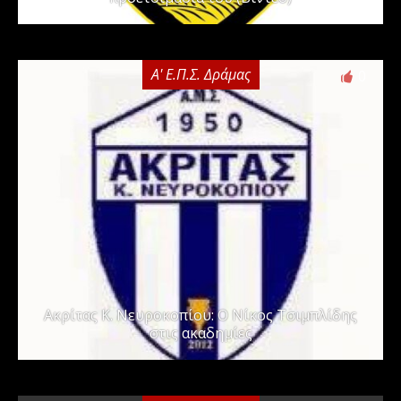
Α' Ε.Π.Σ. Δράμας
0
Ακρίτας Κ. Νευροκοπίου: Ο Νίκος Τσιμπλίδης
στις ακαδημίες