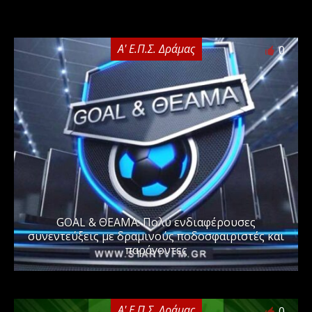
Α' Ε.Π.Σ. Δράμας
0
GOAL & ΘΕΑΜΑ: Πολύ ενδιαφέρουσες
συνεντεύξεις με δραμινούς ποδοσφαιριστές και
παράγοντες
Α' Ε.Π.Σ. Δράμας
0