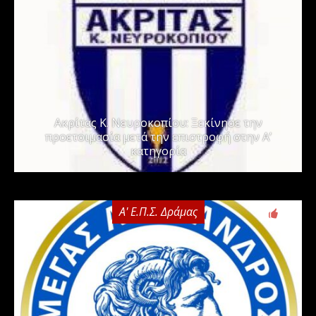
Ακρίτας Κ. Νευροκοπίου: Ξεκίνησε την
προετοιμασία μετά την επιστροφή στην Α’
κατηγορία
Α' Ε.Π.Σ. Δράμας
0