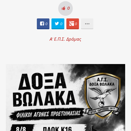
0
0
0
0
Α' Ε.Π.Σ. Δράμας