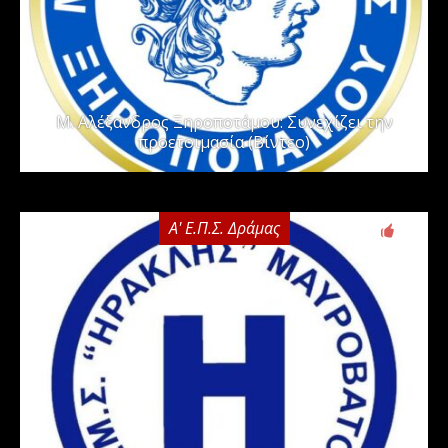
Μ. Αλέξανδρος Ξηροποτάμου: Συνεχίζει την
προετοιμασία (Βίντεο)
Α' Ε.Π.Σ. Δράμας
0