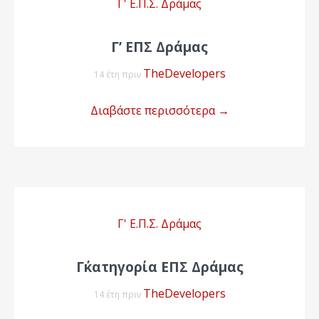
Γ' Ε.Π.Σ. Δράμας
Γ’ ΕΠΣ Δράμας
TheDevelopers
14 έτη πριν
Διαβάστε περισσότερα
→
Γ' Ε.Π.Σ. Δράμας
Γ΄κατηγορία ΕΠΣ Δράμας
TheDevelopers
14 έτη πριν