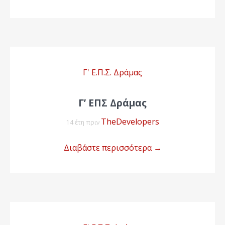
Γ' Ε.Π.Σ. Δράμας
Γ’ ΕΠΣ Δράμας
TheDevelopers
14 έτη πριν
Διαβάστε περισσότερα
→