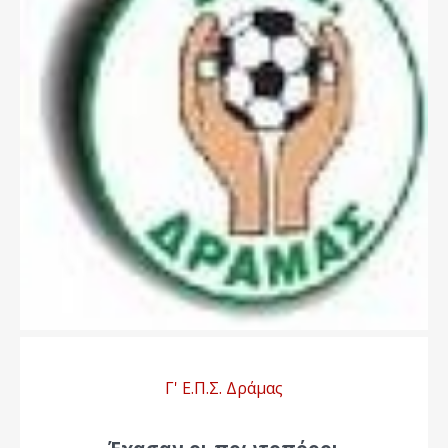
Γ' Ε.Π.Σ. Δράμας