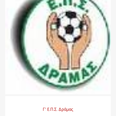
Γ' Ε.Π.Σ. Δράμας