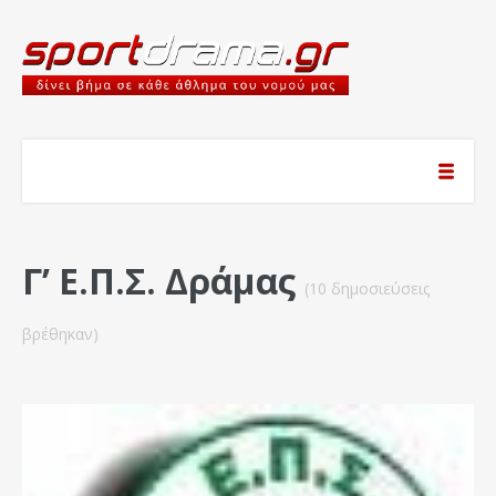
Γ’ Ε.Π.Σ. Δράμας
(10 δημοσιεύσεις
βρέθηκαν)