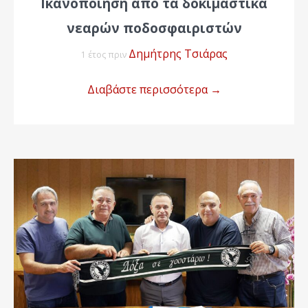
Ικανοποίηση από τα δοκιμαστικά
νεαρών ποδοσφαιριστών
Δημήτρης Τσιάρας
1 έτος πριν
Διαβάστε περισσότερα
→