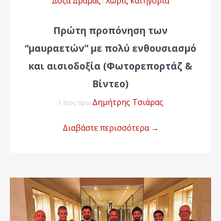
Δόξα Δράμας
Χωρίς κατηγορία
/
Πρώτη προπόνηση των
“μαυραετών” με πολύ ενθουσιασμό
και αισιοδοξία (Φωτορεπορτάζ &
Βίντεο)
Δημήτρης Τσιάρας
1 έτος πριν
Διαβάστε περισσότερα
→