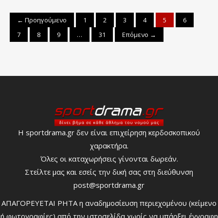
← Προηγούμενο
1
2
3
4
5
6
7
8
9
…
31
Επόμενο →
Η sportdrama.gr δεν είναι επιχείρηση κερδοσκοπικού
χαρακτήρα.
Όλες οι καταχωρήσεις γίνονται δωρεάν.
Στείλτε μας και εσείς την δική σας στη διεύθυνση
post@sportdrama.gr
ΑΠΑΓΟΡΕΥΕΤΑΙ ΡΗΤΑ η αναδημοσίευση περιεχομένου (κείμενο
ή φωτογραφίες) από την ιστοσελίδα χωρίς να υπάρξει έγγραφη