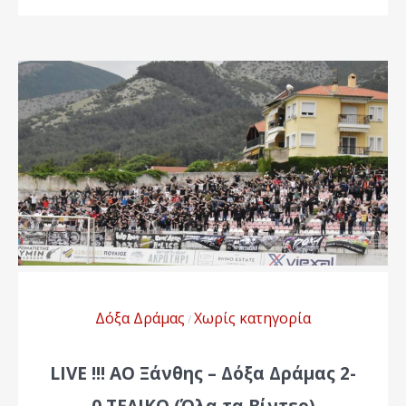
Δόξα Δράμας
Χωρίς κατηγορία
/
LIVE !!! ΑΟ Ξάνθης – Δόξα Δράμας 2-