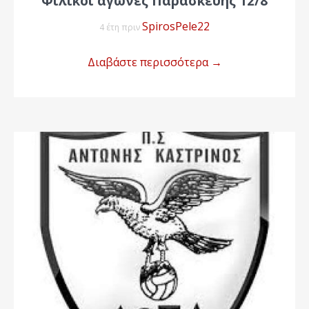
Φιλικοί αγώνες Παρασκεύης 12/8
SpirosPele22
4 έτη πριν
Διαβάστε περισσότερα
→