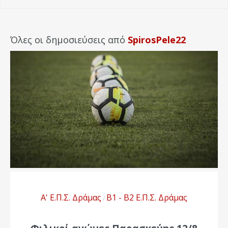
Όλες οι δημοσιεύσεις από
SpirosPele22
Α' Ε.Π.Σ. Δράμας
Β1 - Β2 Ε.Π.Σ. Δράμας
/