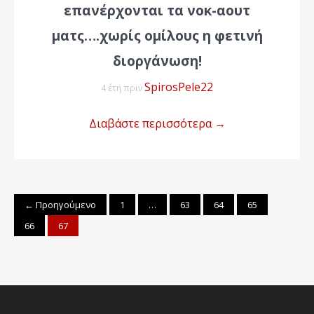
επανέρχονται τα νοκ-αουτ
ματς….χωρίς ομίλους η φετινή
διοργάνωση!
SpirosPele22
4 έτη πριν
Διαβάστε περισσότερα
→
← Προηγούμενο
1
…
63
64
65
66
67