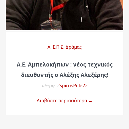
Α' Ε.Π.Σ. Δράμας
Α.Ε. Αμπελοκήπων : νέος τεχνικός
διευθυντής ο Αλέξης Αλεξέρης!
SpirosPele22
4 έτη πριν
Διαβάστε περισσότερα
→