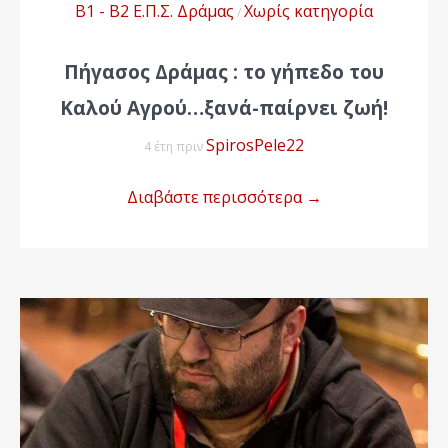
Β1 - Β2 Ε.Π.Σ. Δράμας
Χωρίς κατηγορία
/
Πήγασος Δράμας : το γήπεδο του
Καλού Αγρού…ξανά-παίρνει ζωή!
SpirosPele22
4 έτη πριν
Διαβάστε περισσότερα
→