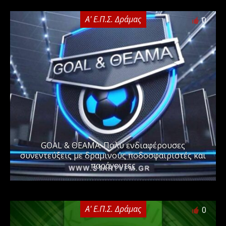
Α' Ε.Π.Σ. Δράμας
0
GOAL & ΘΕΑΜΑ: Πολύ ενδιαφέρουσες
συνεντεύξεις με δραμινούς ποδοσφαιριστές και
παράγοντες
Α' Ε.Π.Σ. Δράμας
0