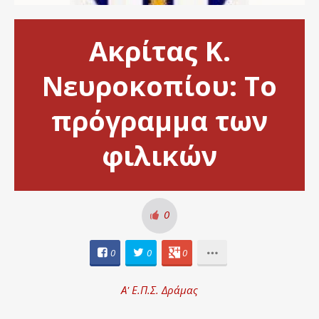
Ακρίτας Κ.
Νευροκοπίου: Το
πρόγραμμα των
φιλικών
0
0
0
0
Α' Ε.Π.Σ. Δράμας