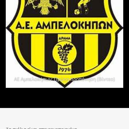
ΑΕ Αμπελοκήπων: Πρώτη προπόνηση (Βίντεο)