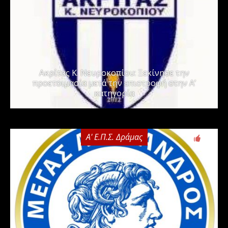
Ακρίτας Κ. Νευροκοπίου: Ξεκίνησε την
προετοιμασία μετά την επιστροφή στην Α’
κατηγορία
Α' Ε.Π.Σ. Δράμας
0