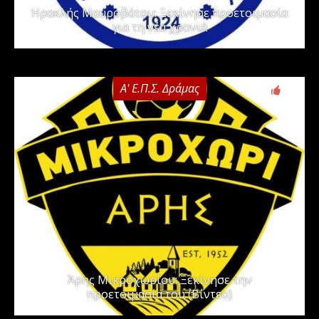
Ηρακλής Μαυροβάτου: Ξεκίνησε προετοιμασία
για τη νέα χρονιά
Α' Ε.Π.Σ. Δράμας
0
Άρης Μικροχωρίου: Ξεκίνησε την
προετοιμασία του (Βίντεο)