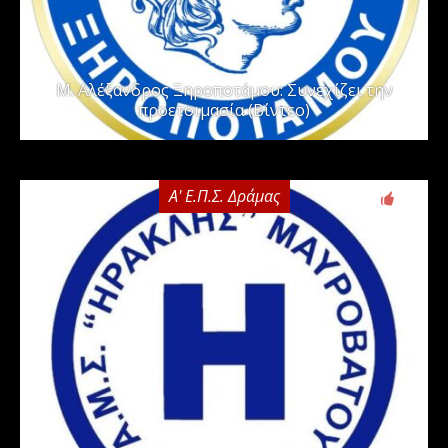
Μ. Αλέξανδρος Ξηροποτάμου: Συνεχίζει την
προετοιμασία (Βίντεο)
Α' Ε.Π.Σ. Δράμας
0