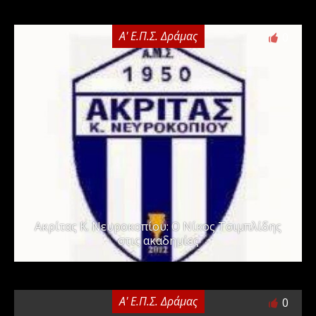
Α' Ε.Π.Σ. Δράμας
0
Ακρίτας Κ. Νευροκοπίου: Ο Νίκος Τσιμπλίδης
στις ακαδημίες
Α' Ε.Π.Σ. Δράμας
0