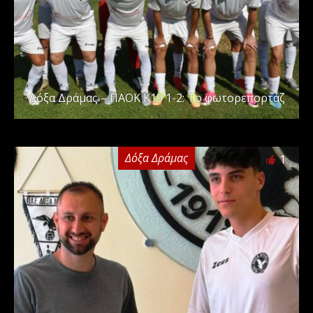
Δόξα Δράμας – ΠΑΟΚ Κ19 1-2: Το φωτορεπορτάζ
Δόξα Δράμας
1