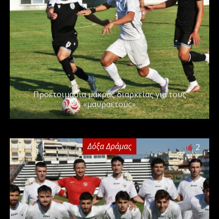
Προετοιμασία μακράς διαρκείας για τους
«μαυραετούς»
Δόξα Δράμας
2