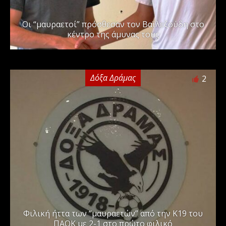
Οι “μαυραετοί” πρόσθεσαν τον Βαϊλεζούδη στο
κέντρο της άμυνας τους
Δόξα Δράμας
2
Φιλική ήττα των “μαυραετών” από την Κ19 του
ΠΑΟΚ με 2-1 στο πρώτο φιλικό