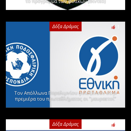
το πρόγραμμα των φιλικών (Βίντεο)
Δόξα Δράμας
1
Τον Απόλλωνα Παραλιμνίου φιλοξενούν στην
πρεμιέρα του πρωταθλήματος οι “μαυραετοί”
Δόξα Δράμας
2