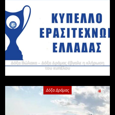
Δόξα Βώλακα – Δόξα Δράμας έβγαλε η κλήρωση
του κυπέλου
Δόξα Δράμας
2