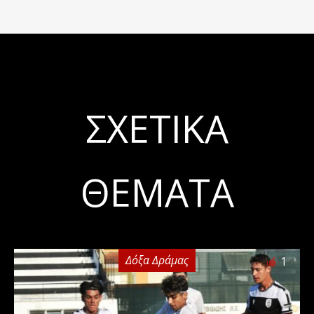
ΣΧΕΤΙΚΆ
ΘΈΜΑΤΑ
Δόξα Δράμας
1