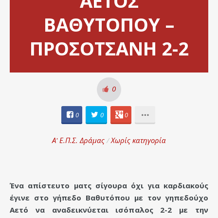
ΑΕΤΟΣ
ΒΑΘΥΤΟΠΟΥ –
ΠΡΟΣΟΤΣΑΝΗ 2-2
0
0
0
0
Α' Ε.Π.Σ. Δράμας
/
Χωρίς κατηγορία
Ένα απίστευτο ματς σίγουρα όχι για καρδιακούς
έγινε στο γήπεδο Βαθυτόπου με τον γηπεδούχο
Αετό να αναδεικνύεται ισόπαλος 2-2 με την