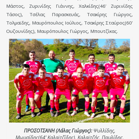
Μάστος, Ζυρινίδης Γιάννης, Χαλκίδης(46’ Ζυρινίδης
Τάσος), Τσέλας Παρασκευάς, Τσακίρης Γιώργος,
Τολμαϊδης, Μαυρόπουλος Ιούλιος, Τσακίρης Σταύρος(60’
Ουζουνίδης), Μαυρόπουλος Γιώργος, Μπουτζίκας.
ΠΡΟΣΟΤΣΑΝΗ (Λάλας Γιώργος):
Ψυλλίδης,
Μωυσίδης(64’ Καλαϊτζίδης), Καλαϊτζής, Παυλίδης,