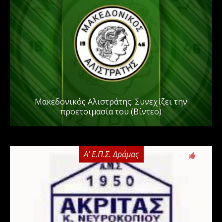
Μακεδονικός Αλιστράτης: Συνεχίζει την
προετοιμασία του (Βίντεο)
Α' Ε.Π.Σ. Δράμας
0