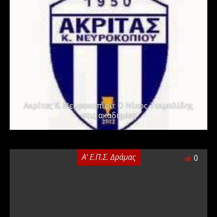
Ακρίτας Κ. Νευροκοπίου: Ο Νίκος Τσιμπλίδης
στις ακαδημίες
Α' Ε.Π.Σ. Δράμας
0