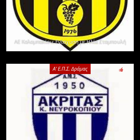
ΑΕ Καλαμπακίου: Ενίσχυση με Ηλία Σταμπουλή
Α' Ε.Π.Σ. Δράμας
0