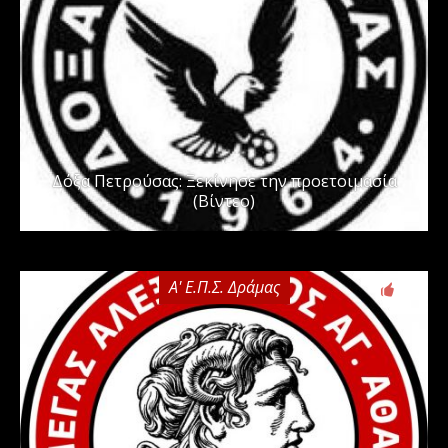
Δόξα Πετρούσας: Ξεκίνησε την προετοιμασία
(Βίντεο)
Α' Ε.Π.Σ. Δράμας
0