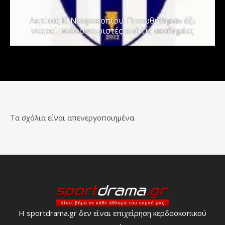
Ακρίτας Κ. Νευροκοπίου: Προωθήθηκαν έξι
νεαροί ποδοσφαιριστές από τις ακαδημίες
Τα σχόλια είναι απενεργοποιημένα.
Η sportdrama.gr δεν είναι επιχείρηση κερδοσκοπικού