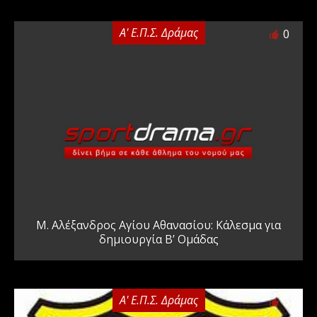
Α' Ε.Π.Σ. Δράμας
0
Μ. Αλέξανδρος Αγίου Αθανασίου: Κάλεσμα για
δημιουργία Β’ Ομάδας
Α' Ε.Π.Σ. Δράμας
0