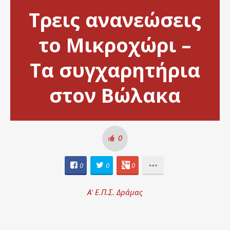
Τρεις ανανεώσεις
το Μικροχώρι –
Τα συγχαρητήρια
στον Βώλακα
0
0
0
0
Α' Ε.Π.Σ. Δράμας