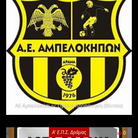
ΑΕ Αμπελοκήπων: Πρώτη προπόνηση (Βίντεο)
Α' Ε.Π.Σ. Δράμας
0