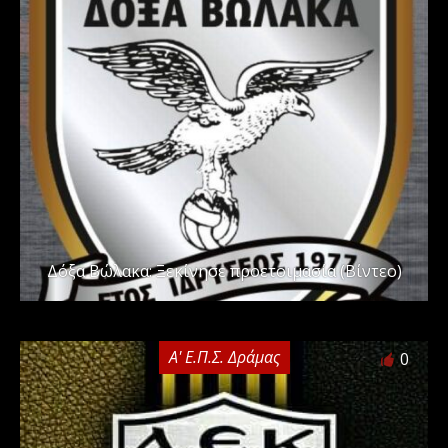
Δόξα Βώλακα: Ξεκίνησε προετοιμασία (Βίντεο)
Α' Ε.Π.Σ. Δράμας
0