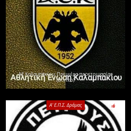
ΑΕ Καλαμπακίου: Πρεμιέρα προετοιμασίας
(Βίντεο)
Α' Ε.Π.Σ. Δράμας
0