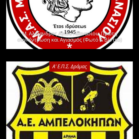
Μ. Αλέξανδρος Αγίου Αθανασίου: Πρώτη
συγκέντρωση και Αγιασμός (Φωτό & Βίντεο)
Α' Ε.Π.Σ. Δράμας
0