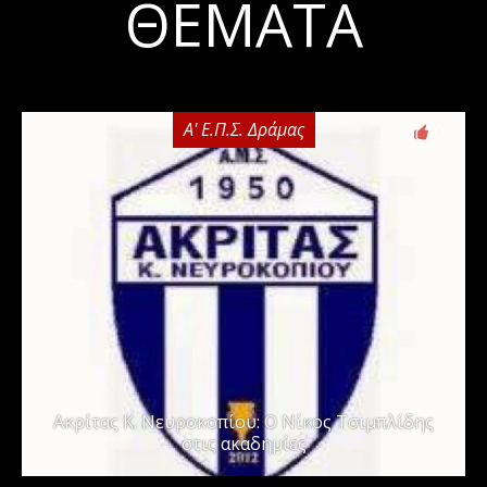
ΘΈΜΑΤΑ
Α' Ε.Π.Σ. Δράμας
0
Ακρίτας Κ. Νευροκοπίου: Ο Νίκος Τσιμπλίδης
στις ακαδημίες