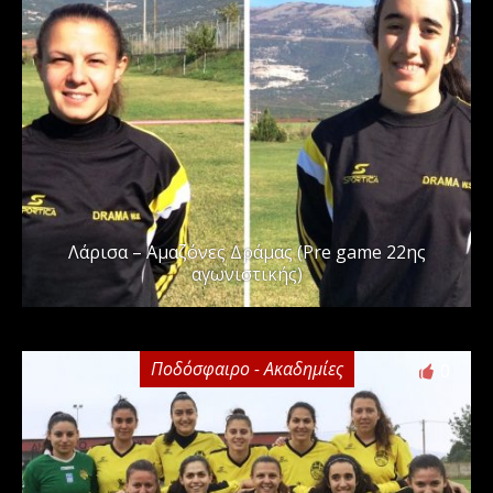
Λάρισα – Αμαζόνες Δράμας (Pre game 22ης
αγωνιστικής)
Ποδόσφαιρο - Ακαδημίες
0