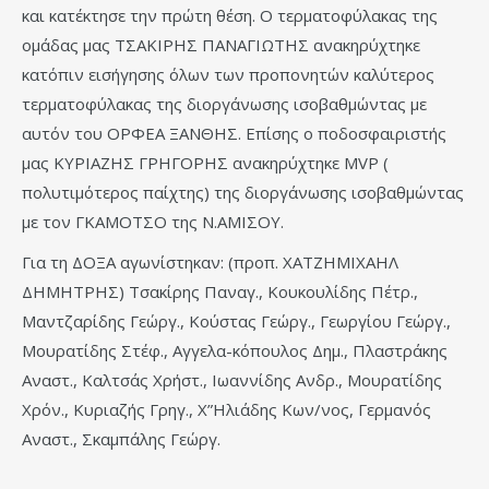
και κατέκτησε την πρώτη θέση. Ο τερματοφύλακας της
ομάδας μας ΤΣΑΚΙΡΗΣ ΠΑΝΑΓΙΩΤΗΣ ανακηρύχτηκε
κατόπιν εισήγησης όλων των προπονητών καλύτερος
τερματοφύλακας της διοργάνωσης ισοβαθμώντας με
αυτόν του ΟΡΦΕΑ ΞΑΝΘΗΣ. Επίσης ο ποδοσφαιριστής
μας ΚΥΡΙΑΖΗΣ ΓΡΗΓΟΡΗΣ ανακηρύχτηκε MVP (
πολυτιμότερος παίχτης) της διοργάνωσης ισοβαθμώντας
με τον ΓΚΑΜΟΤΣΟ της Ν.ΑΜΙΣΟΥ.
Για τη ΔΟΞΑ αγωνίστηκαν: (προπ. ΧΑΤΖΗΜΙΧΑΗΛ
ΔΗΜΗΤΡΗΣ) Τσακίρης Παναγ., Κουκουλίδης Πέτρ.,
Μαντζαρίδης Γεώργ., Κούστας Γεώργ., Γεωργίου Γεώργ.,
Μουρατίδης Στέφ., Αγγελα-κόπουλος Δημ., Πλαστράκης
Αναστ., Καλτσάς Χρήστ., Ιωαννίδης Ανδρ., Μουρατίδης
Χρόν., Κυριαζής Γρηγ., Χ”Ηλιάδης Κων/νος, Γερμανός
Αναστ., Σκαμπάλης Γεώργ.