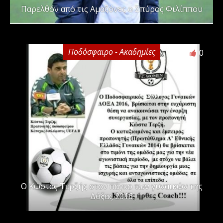
Παρελθόν από τις Αμαζόνες ο Σπύρος Φιλίππου
Ποδόσφαιρο - Ακαδημίες
0
Ο Κώστας Τερζής στον πάγκο των γυναικών της
Δόξας 2016