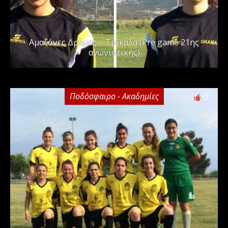
Αμαζόνες Δράμας – Τρίκαλα (Pre game 21ης
αγωνιστικής)
Ποδόσφαιρο - Ακαδημίες
0