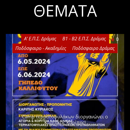
ΘΈΜΑΤΑ
Α' Ε.Π.Σ. Δράμας
Β1 - Β2 Ε.Π.Σ. Δράμας
0
Ποδόσφαιρο - Ακαδημίες
Ποδόσφαιρο Δράμας
Camp τερματοφυλάκων διοργανώνει ο
Κυριάκος Καρίπης!