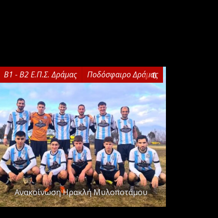
Β1 - Β2 Ε.Π.Σ. Δράμας
Ποδόσφαιρο Δράμας
0
Ανακοίνωση Ηρακλή Μυλοποτάμου