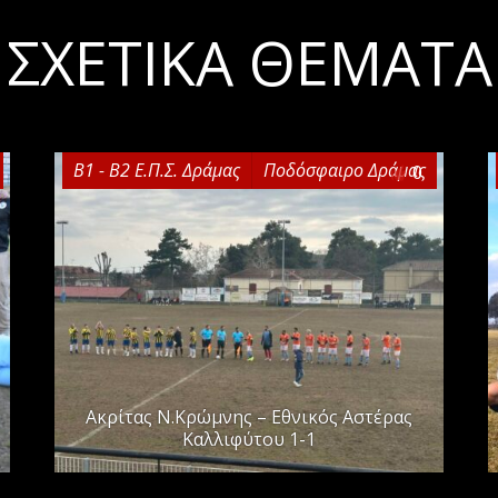
ΣΧΕΤΙΚΆ ΘΈΜΑΤΑ
Β1 - Β2 Ε.Π.Σ. Δράμας
Ποδόσφαιρο Δράμας
0
Ακρίτας Ν.Κρώμνης – Εθνικός Αστέρας
Καλλιφύτου 1-1