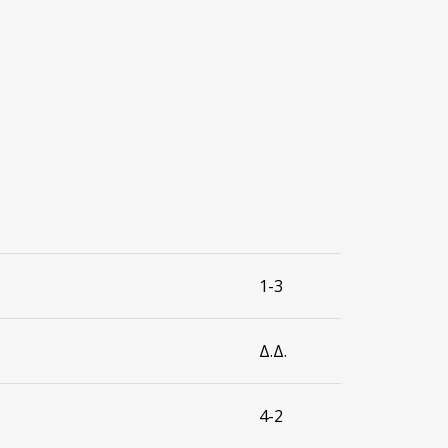
1-3
Δ.Δ.
4-2