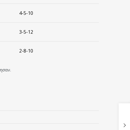
4-5-10
3-5-12
2-8-10
ησαν.