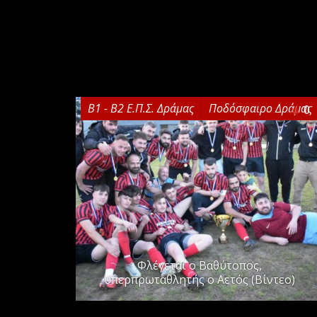
Β1 - Β2 Ε.Π.Σ. Δράμας
Ποδόσφαιρο Δράμας
0
Φλέγεται ο Βαθύτοπος,
υπερπρωταθλητής ο Αετός (Βίντεο)