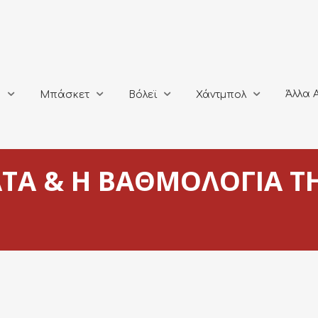
Άλλα Αθλή
Μπάσκετ
Βόλεϊ
Χάντμπολ
Άλλα 
ο
Μπάσκετ
Βόλεϊ
Χάντμπολ
ΤΑ & Η ΒΑΘΜΟΛΟΓΙΑ ΤΗ