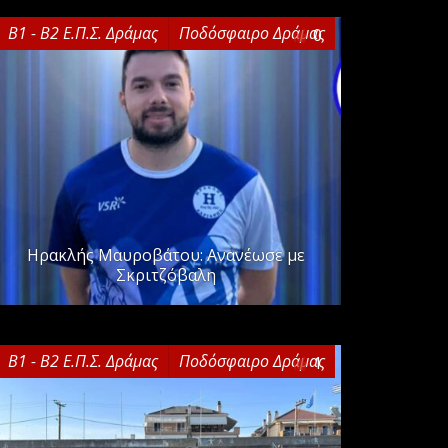
Β1 - Β2 Ε.Π.Σ. Δράμας
Ποδόσφαιρο Δράμας
0
Ηρακλής Μαυροβάτου: Ανανέωσε με
Σκριτζόβαλη
Β1 - Β2 Ε.Π.Σ. Δράμας
Ποδόσφαιρο Δράμας
1