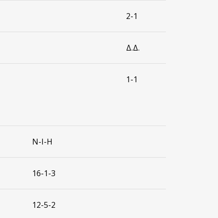
2-1
Δ.Δ.
1-1
Ν-Ι-Η
16-1-3
12-5-2