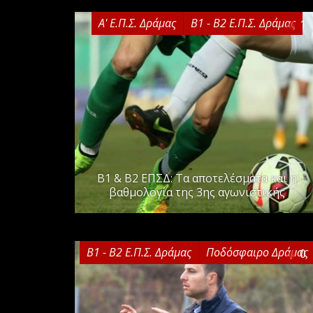
Α' Ε.Π.Σ. Δράμας
Β1 - Β2 Ε.Π.Σ. Δράμας
1
Β1 & Β2 ΕΠΣΔ: Τα αποτελέσματα και η
βαθμολογία της 3ης αγωνιστικής
Β1 - Β2 Ε.Π.Σ. Δράμας
Ποδόσφαιρο Δράμας
0