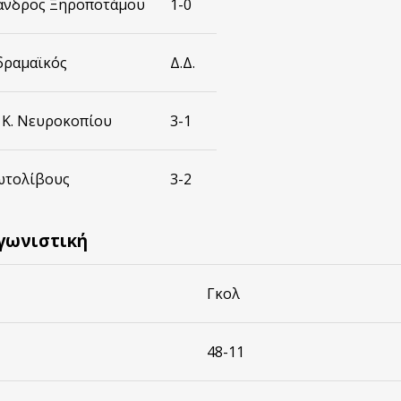
ξανδρος Ξηροποτάμου
1-0
δραμαϊκός
Δ.Δ.
 Κ. Νευροκοπίου
3-1
ωτολίβους
3-2
γωνιστική
Γκολ
48-11