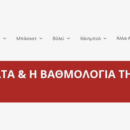
Άλλα Αθλή
Μπάσκετ
Βόλεϊ
Χάντμπολ
Άλλα 
ο
Μπάσκετ
Βόλεϊ
Χάντμπολ
ΤΑ & Η ΒΑΘΜΟΛΟΓΙΑ ΤΗ