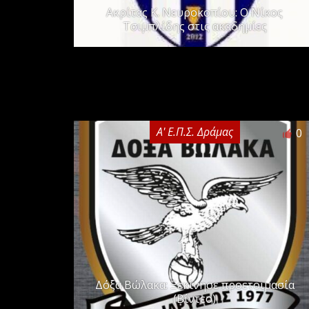
Ακρίτας Κ. Νευροκοπίου: Ο Νίκος
Τσιμπλίδης στις ακαδημίες
Α' Ε.Π.Σ. Δράμας
0
Δόξα Βώλακα: Ξεκίνησε προετοιμασία
(Βίντεο)