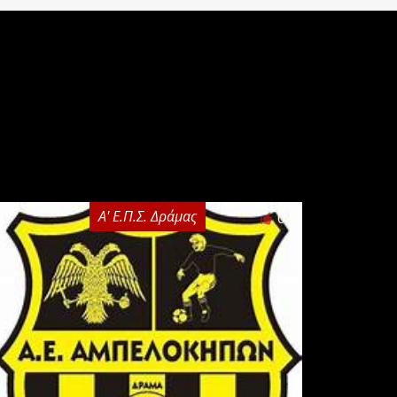
Α' Ε.Π.Σ. Δράμας
0