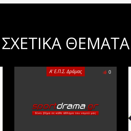
ΣΧΕΤΙΚΆ ΘΈΜΑΤΑ
Α' Ε.Π.Σ. Δράμας
0