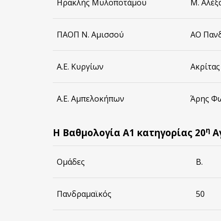
Ηρακλής Μυλοποτάμου
Μ. Αλέ
ΠΑΟΠ Ν. Αμισσού
ΑΟ Παν
Α.Ε. Κυργίων
Ακρίτας
Α.Ε. Αμπελοκήπων
Άρης Φ
η
Η Βαθμολογία Α1 κατηγορίας 20
Α
Ομάδες
Β.
Πανδραμαϊκός
50