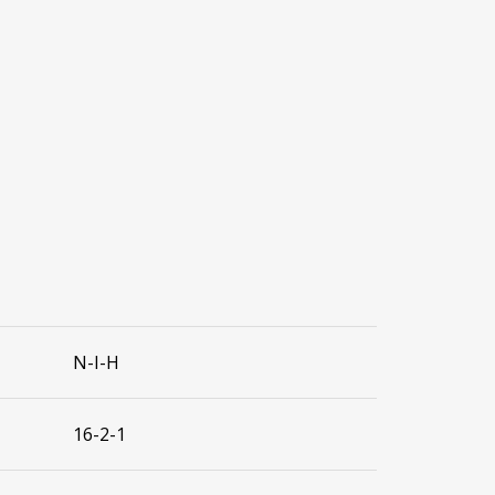
Ν-Ι-Η
16-2-1