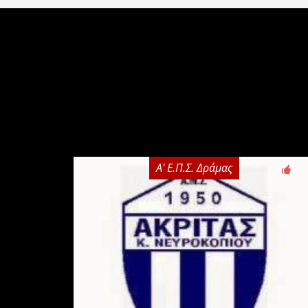
Α' Ε.Π.Σ. Δράμας
0