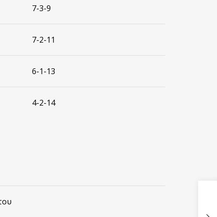
7-3-9
7-2-11
6-1-13
4-2-14
του