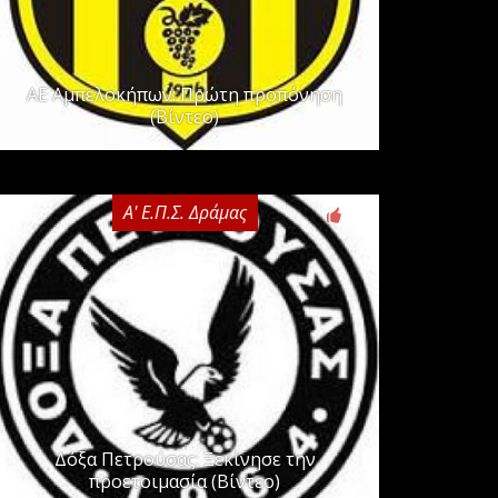
ΑΕ Αμπελοκήπων: Πρώτη προπόνηση
(Βίντεο)
Α' Ε.Π.Σ. Δράμας
0
Δόξα Πετρούσας: Ξεκίνησε την
προετοιμασία (Βίντεο)