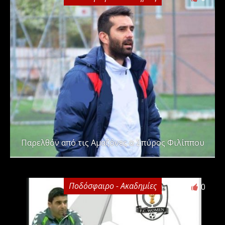
Παρελθόν από τις Αμαζόνες ο Σπύρος Φιλίππου
Ποδόσφαιρο - Ακαδημίες
0