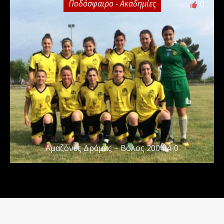
Ποδόσφαιρο - Ακαδημίες
0
Αμαζόνες Δράμας – Βόλος 2004 4-0