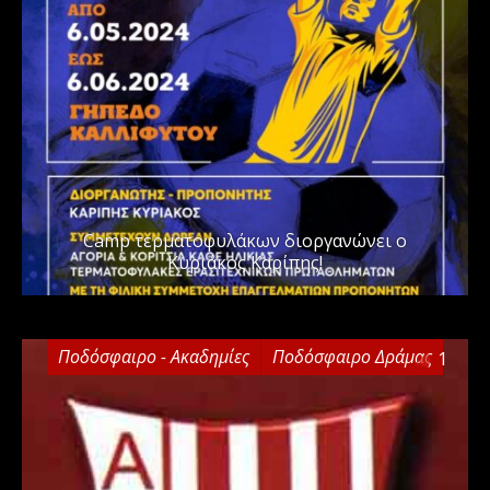
Camp τερματοφυλάκων διοργανώνει ο
Κυριάκος Καρίπης!
Ποδόσφαιρο - Ακαδημίες
Ποδόσφαιρο Δράμας
1