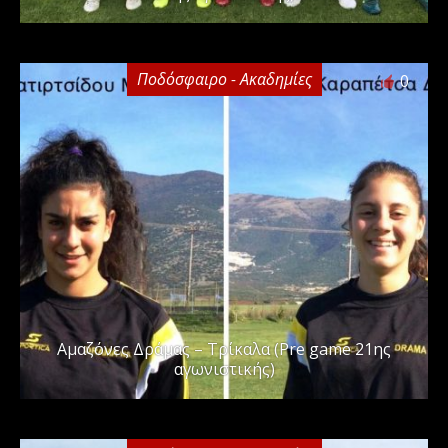
Ποδόσφαιρο - Ακαδημίες
0
Αμαζόνες Δράμας – Τρίκαλα (Pre game 21ης
αγωνιστικής)