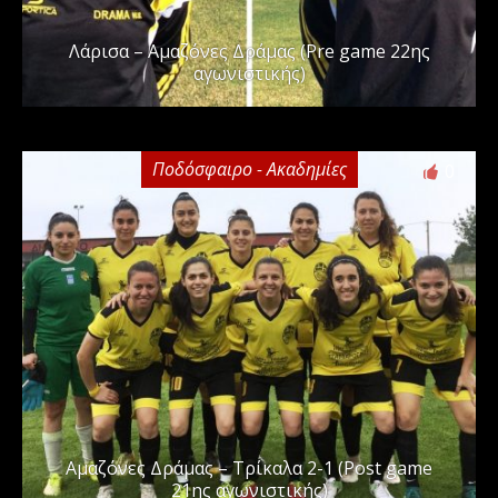
Λάρισα – Αμαζόνες Δράμας (Pre game 22ης
αγωνιστικής)
Ποδόσφαιρο - Ακαδημίες
0
Αμαζόνες Δράμας – Τρίκαλα 2-1 (Post game
21ης αγωνιστικής)