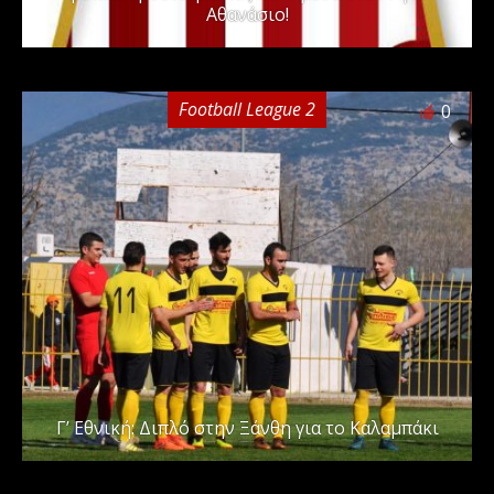
Αθανάσιο!
Football League 2
0
Γ’ Εθνική: Διπλό στην Ξάνθη για το Καλαμπάκι