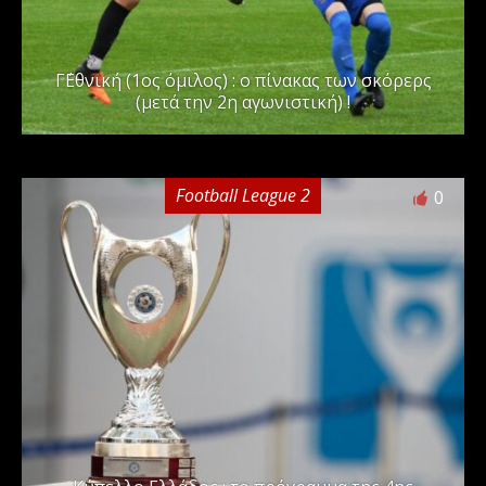
Γ΄Εθνική (1ος όμιλος) : ο πίνακας των σκόρερς
(μετά την 2η αγωνιστική) !
Football League 2
0