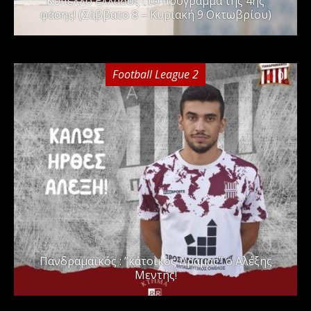
Kύπελλο Ελλάδος : το πρόγραμμα της 4ης
φάσης! (Σάββατο 8 – Κυριακή 9 Οκτωβρίου)
Football League 2
0
Πανδραμαϊκός : ”κάτοικος Δράμας” ο Αλέξης
Μεντής!