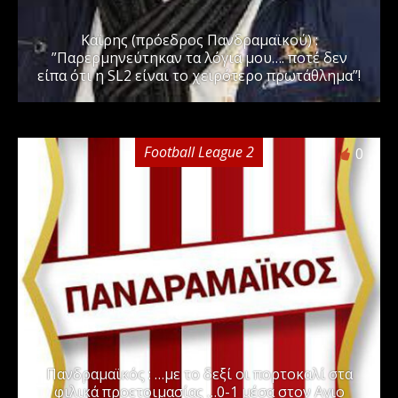
Καϊρης (πρόεδρος Πανδραμαϊκού) :
”Παρερμηνεύτηκαν τα λόγια μου…. ποτέ δεν
είπα ότι η SL2 είναι το χειρότερο πρωτάθλημα”!
Football League 2
0
Πανδραμαϊκός : …με το δεξί οι πορτοκαλί στα
φιλικά προετοιμασίας …0-1 μέσα στον Αγιο