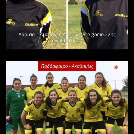
Λάρισα – Αμαζόνες Δράμας (Pre game 22ης
αγωνιστικής)
Ποδόσφαιρο - Ακαδημίες
0