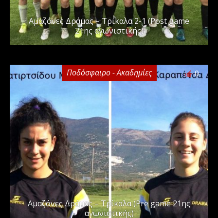
Αμαζόνες Δράμας – Τρίκαλα 2-1 (Post game
21ης αγωνιστικής)
Ποδόσφαιρο - Ακαδημίες
0
Αμαζόνες Δράμας – Τρίκαλα (Pre game 21ης
αγωνιστικής)