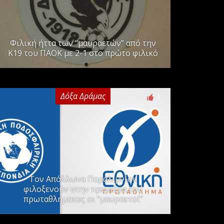
Φιλική ήττα των “μαυραετών” από την
Κ19 του ΠΑΟΚ με 2-1 στο πρώτο φιλικό
Δόξα Δράμας
1
Τον Απόλλωνα Παραλιμνίου
φιλοξενούν στην πρεμιέρα του
πρωταθλήματος οι “μαυραετοί”