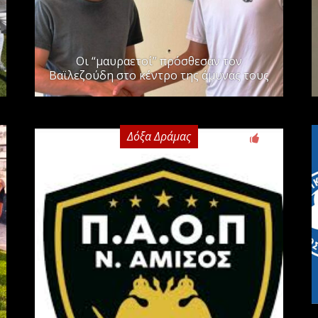
Οι “μαυραετοί” πρόσθεσαν τον
Βαϊλεζούδη στο κέντρο της άμυνας τους
Δόξα Δράμας
0