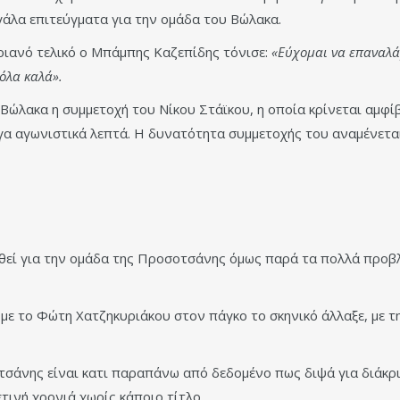
γάλα επιτεύγματα για την ομάδα του Βώλακα.
ριανό τελικό ο Μπάμπης Καζεπίδης τόνισε:
«Εύχομαι να επαναλά
 όλα καλά».
ώλακα η συμμετοχή του Νίκου Στάϊκου, η οποία κρίνεται αμφίβ
ίγα αγωνιστικά λεπτά. Η δυνατότητα συμμετοχής του αναμένεται
θεί για την ομάδα της Προσοτσάνης όμως παρά τα πολλά προβλ
ε το Φώτη Χατζηκυριάκου στον πάγκο το σκηνικό άλλαξε, με τ
σάνης είναι κατι παραπάνω από δεδομένο πως διψά για διάκρισ
τινή χρονιά χωρίς κάποιο τίτλο.