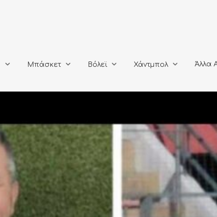
Άλλα Αθλή
Μπάσκετ
Βόλεϊ
Χάντμπολ
Άλλα 
ο
Μπάσκετ
Βόλεϊ
Χάντμπολ