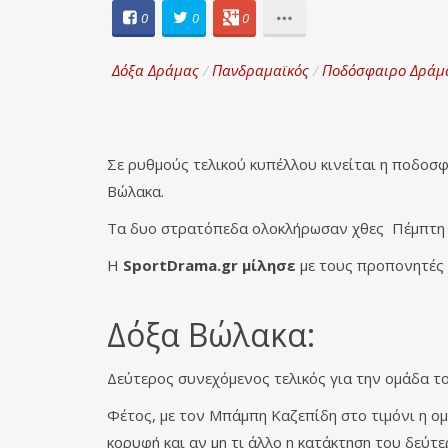
0
0
0
Δόξα Δράμας
/
Πανδραμαϊκός
/
Ποδόσφαιρο Δράμ
Σε ρυθμούς τελικού κυπέλλου κινείται η ποδοσφ
Βώλακα.
Τα δυο στρατόπεδα ολοκλήρωσαν χθες Πέμπτη τ
Η
SportDrama.gr μίλησε
με τους προπονητές 
Δόξα Βώλακα:
Δεύτερος συνεχόμενος τελικός για την ομάδα το
Φέτος, με τον Μπάμπη Καζεπίδη στο τιμόνι η ο
κορυφή και αν μη τι άλλο η κατάκτηση του δεύτ