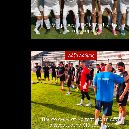
Δόξα Δράμας – ΠΑΟΚ Κ19 1-2: Το
φωτορεπορτάζ
Δόξα Δράμας
2
Πρώτο αγωνιστικό τεστ για τη Δόξα
απέναντι στην Κ19 του ΠΑΟΚ