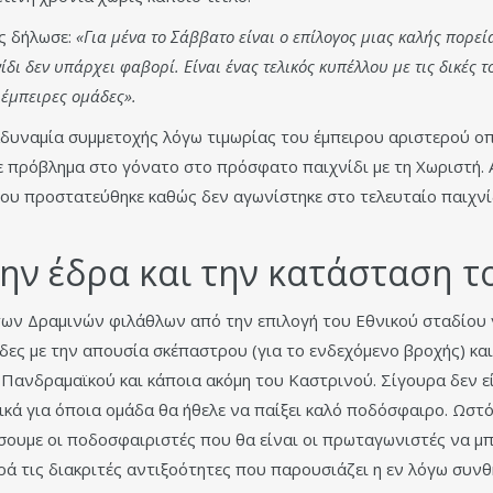
ς δήλωσε:
«Για μένα το Σάββατο είναι ο επίλογος μιας καλής πορε
δι δεν υπάρχει φαβορί. Είναι ένας τελικός κυπέλλου με τις δικές το
 έμπειρες ομάδες».
δυναμία συμμετοχής λόγω τιμωρίας του έμπειρου αριστερού ο
ε πρόβλημα στο γόνατο στο πρόσφατο παιχνίδι με τη Χωριστή. 
ου προστατεύθηκε καθώς δεν αγωνίστηκε στο τελευταίο παιχνί
ην έδρα και την κατάσταση τ
 των Δραμινών φιλάθλων από την επιλογή του Εθνικού σταδίου γ
δες με την απουσία σκέπαστρου (για το ενδεχόμενο βροχής) κα
 Πανδραμαϊκού και κάποια ακόμη του Καστρινού. Σίγουρα δεν ε
δικά για όποια ομάδα θα ήθελε να παίξει καλό ποδόσφαιρο. Ωστ
ίσουμε οι ποδοσφαιριστές που θα είναι οι πρωταγωνιστές να 
ρά τις διακριτές αντιξοότητες που παρουσιάζει η εν λόγω συν