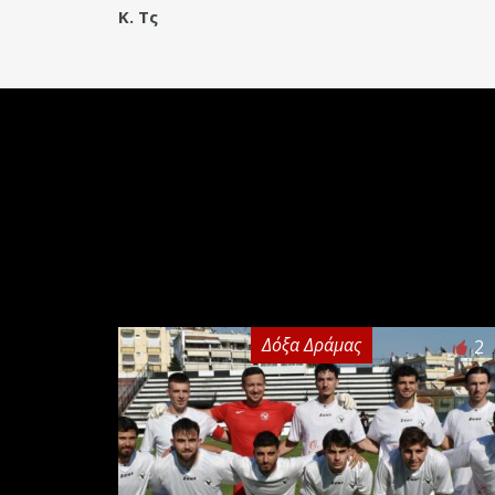
Κ. Τς
Δόξα Δράμας
2