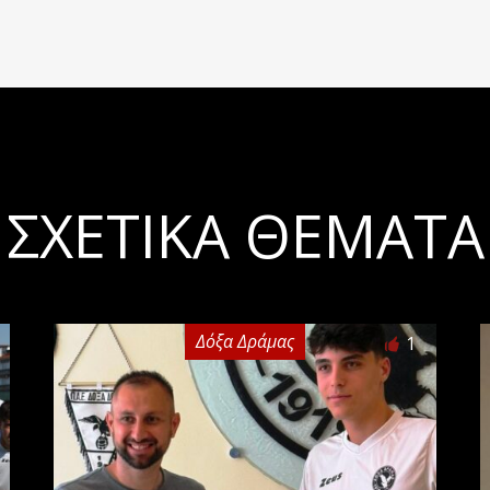
ΣΧΕΤΙΚΆ ΘΈΜΑΤΑ
Δόξα Δράμας
1