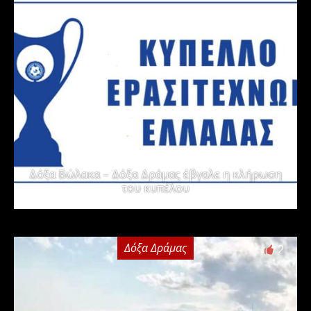
Δόξα Βώλακα – Δόξα Δράμας έβγαλε η κλήρωση
του κυπέλου
Δόξα Δράμας
2