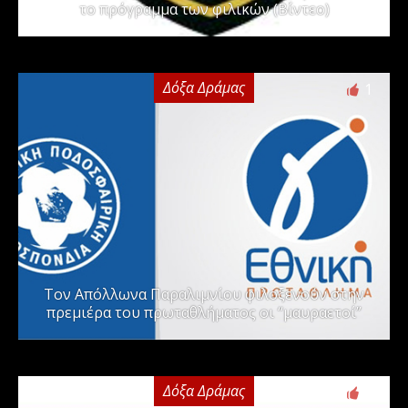
το πρόγραμμα των φιλικών (Βίντεο)
Δόξα Δράμας
1
Τον Απόλλωνα Παραλιμνίου φιλοξενούν στην
πρεμιέρα του πρωταθλήματος οι “μαυραετοί”
Δόξα Δράμας
2