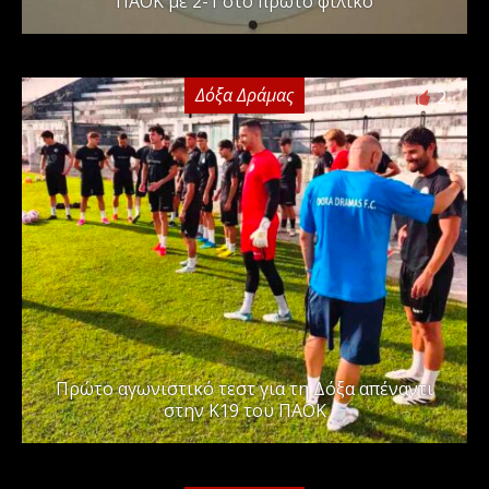
ΠΑΟΚ με 2-1 στο πρώτο φιλικό
Δόξα Δράμας
2
Πρώτο αγωνιστικό τεστ για τη Δόξα απέναντι
στην Κ19 του ΠΑΟΚ