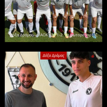
Δόξα Δράμας – ΠΑΟΚ Κ19 1-2: Το φωτορεπορτάζ
Δόξα Δράμας
1