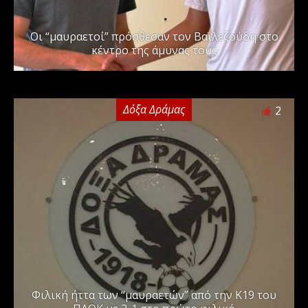
Οι “μαυραετοί” πρόσθεσαν τον Βαϊλεζούδη στο
κέντρο της άμυνας τους
Δόξα Δράμας
2
Φιλική ήττα των “μαυραετών” από την Κ19 του