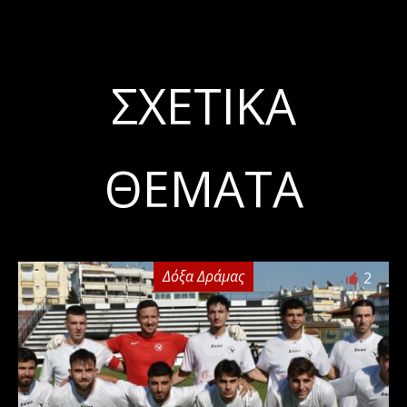
ΣΧΕΤΙΚΆ
ΘΈΜΑΤΑ
Δόξα Δράμας
2