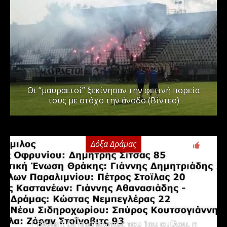
Οι “μαυραετοί” ξεκίνησαν την φετινή πορεία
τους με στόχο την άνοδο (Βίντεο)
Δόξα Δράμας
3
Γ΄ Εθνική: Οι προπονητές του 1ου ομίλου, η