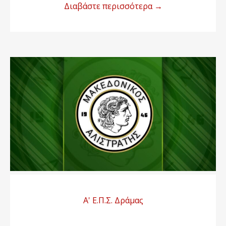
Διαβάστε περισσότερα
→
Α' Ε.Π.Σ. Δράμας