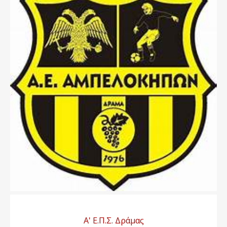
Α' Ε.Π.Σ. Δράμας