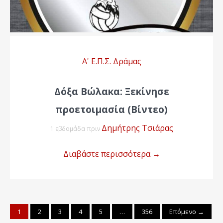
Α' Ε.Π.Σ. Δράμας
Δόξα Βώλακα: Ξεκίνησε
προετοιμασία (Βίντεο)
Δημήτρης Τσιάρας
1 εβδομάδα πριν
Διαβάστε περισσότερα
→
1
2
3
4
5
…
356
Επόμενο →