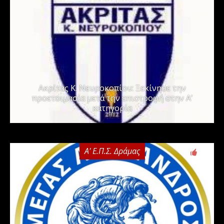
Ακρίτας Κ. Νευροκοπίου: Ξεκίνησε την
προετοιμασία μετά την επιστροφή στην Α’
κατηγορία
Α' Ε.Π.Σ. Δράμας
0