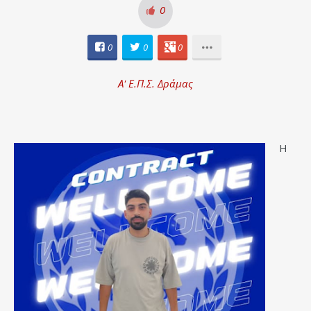
0
0
0
0
Α' Ε.Π.Σ. Δράμας
Η