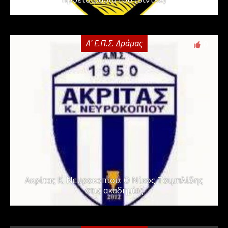
Α' Ε.Π.Σ. Δράμας
0
Ακρίτας Κ. Νευροκοπίου: Ο Νίκος Τσιμπλίδης
στις ακαδημίες