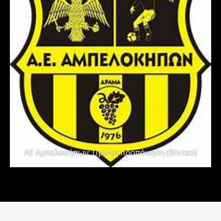
ΑΕ Αμπελοκήπων: Πρώτη προπόνηση (Βίντεο)