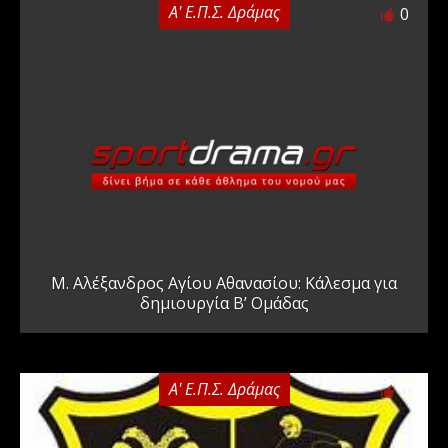
Α' Ε.Π.Σ. Δράμας
0
Μ. Αλέξανδρος Αγίου Αθανασίου: Κάλεσμα για
δημιουργία Β’ Ομάδας
Α' Ε.Π.Σ. Δράμας
0