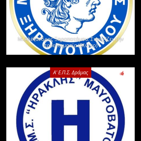
Μ. Αλέξανδρος Ξηροποτάμου: Συνεχίζει την
προετοιμασία (Βίντεο)
Α' Ε.Π.Σ. Δράμας
0