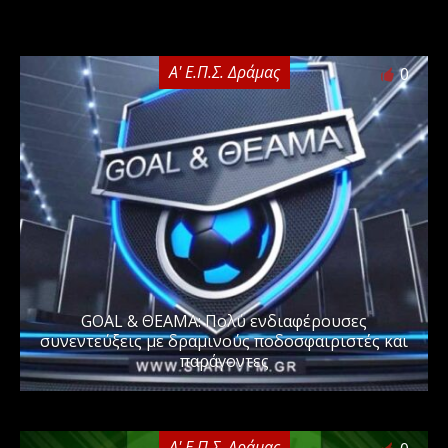
Α' Ε.Π.Σ. Δράμας
0
GOAL & ΘΕΑΜΑ: Πολύ ενδιαφέρουσες
συνεντεύξεις με δραμινούς ποδοσφαιριστές και
παράγοντες
Α' Ε.Π.Σ. Δράμας