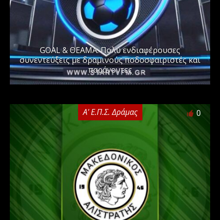
GOAL & ΘΕΑΜΑ: Πολύ ενδιαφέρουσες
συνεντεύξεις με δραμινούς ποδοσφαιριστές και
παράγοντες
Α' Ε.Π.Σ. Δράμας
0