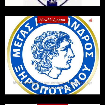
Α' Ε.Π.Σ. Δράμας
0
Μ. Αλέξανδρος Ξηροποτάμου: Συνεχίζει την
προετοιμασία (Βίντεο)