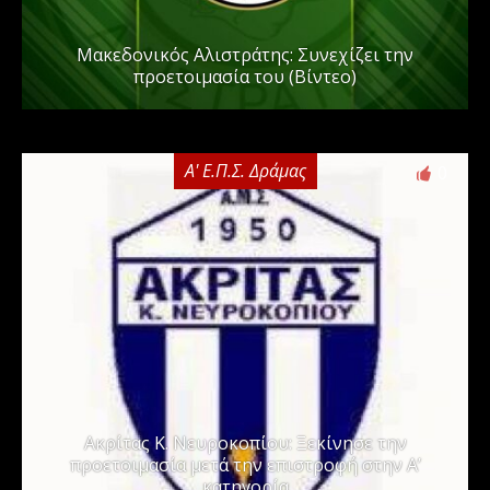
Μακεδονικός Αλιστράτης: Συνεχίζει την
προετοιμασία του (Βίντεο)
Α' Ε.Π.Σ. Δράμας
0
Ακρίτας Κ. Νευροκοπίου: Ξεκίνησε την
προετοιμασία μετά την επιστροφή στην Α’
κατηγορία