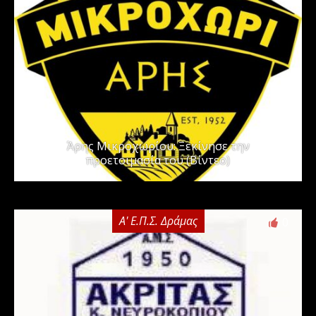
Άρης Μικροχωρίου: Ξεκίνησε την
προετοιμασία του (Βίντεο)
Α' Ε.Π.Σ. Δράμας
0