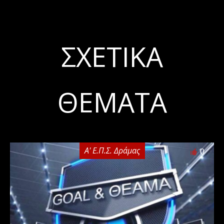
ΣΧΕΤΙΚΆ
ΘΈΜΑΤΑ
Α' Ε.Π.Σ. Δράμας
0