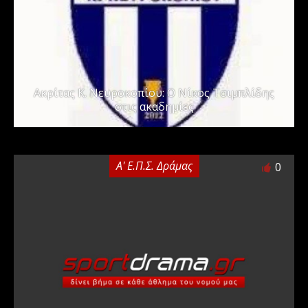
Ακρίτας Κ. Νευροκοπίου: Ο Νίκος Τσιμπλίδης
στις ακαδημίες
Α' Ε.Π.Σ. Δράμας
0