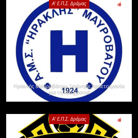
Α' Ε.Π.Σ. Δράμας
0
Ηρακλής Μαυροβάτου: Ξεκίνησε προετοιμασία
για τη νέα χρονιά
Α' Ε.Π.Σ. Δράμας
0