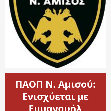
ΠΑΟΠ Ν. Αμισού:
Ενισχύεται με
Εμμανουήλ