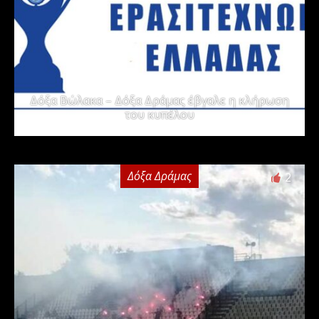
Δόξα Βώλακα – Δόξα Δράμας έβγαλε η κλήρωση
του κυπέλου
Δόξα Δράμας
2