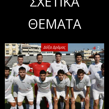
ΣΧΕΤΙΚΆ
ΘΈΜΑΤΑ
Δόξα Δράμας
2