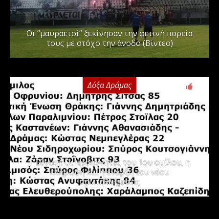
Οι “μαυραετοί” ξεκίνησαν την φετινή πορεία
τους με στόχο την άνοδο (Βίντεο)
Δόξα Δράμας
3
Γ΄ Εθνική: Οι προπονητές του 1ου ομίλου, η
κλήρωση και η έναρξη του νέου
πρωταθλήματος