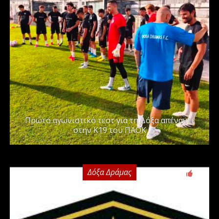
Πρώτο αγωνιστικό τεστ για τη Δόξα απέναντι
στην Κ19 του ΠΑΟΚ
Δόξα Δράμας
0