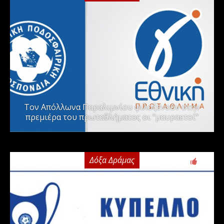
Τον Απόλλωνα Παραλιμνίου φιλοξενούν στην
πρεμιέρα του πρωταθλήματος οι “μαυραετοί”
Δόξα Δράμας
2