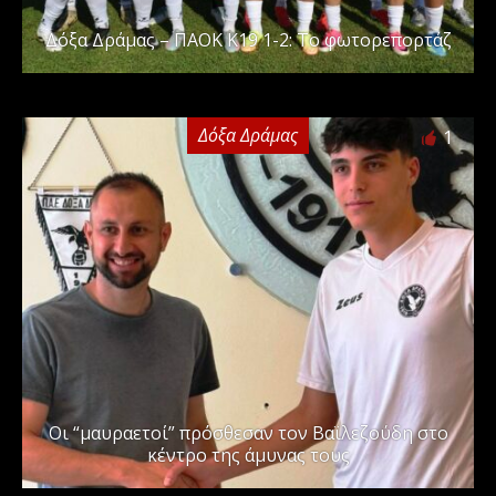
Δόξα Δράμας – ΠΑΟΚ Κ19 1-2: Το φωτορεπορτάζ
Δόξα Δράμας
1
Οι “μαυραετοί” πρόσθεσαν τον Βαϊλεζούδη στο
κέντρο της άμυνας τους