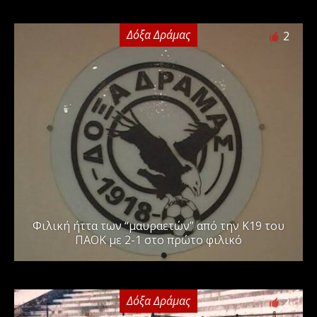
Δόξα Δράμας
2
Φιλική ήττα των “μαυραετών” από την Κ19 του
ΠΑΟΚ με 2-1 στο πρώτο φιλικό
Δόξα Δράμας
2