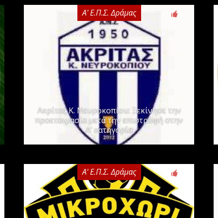
Α' Ε.Π.Σ. Δράμας
0
Ακρίτας Κ. Νευροκοπίου: Ξεκίνησε την
προετοιμασία μετά την επιστροφή στην
Α’ κατηγορία
Α' Ε.Π.Σ. Δράμας
0