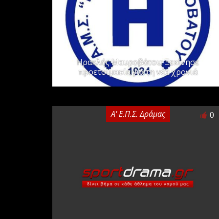
Ηρακλής Μαυροβάτου: Ξεκίνησε
προετοιμασία για τη νέα χρονιά
Α' Ε.Π.Σ. Δράμας
0