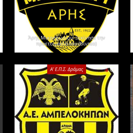
Άρης Μικροχωρίου: Ξεκίνησε την
προετοιμασία του (Βίντεο)
Α' Ε.Π.Σ. Δράμας
0