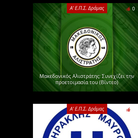
Α' Ε.Π.Σ. Δράμας
0
Μακεδονικός Αλιστράτης: Συνεχίζει την
προετοιμασία του (Βίντεο)
Α' Ε.Π.Σ. Δράμας
0