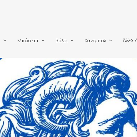
Άλλα Αθλή
Μπάσκετ
Βόλεϊ
Χάντμπολ
Άλλα 
ο
Μπάσκετ
Βόλεϊ
Χάντμπολ