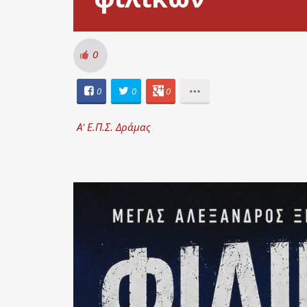
0
0
0
0
Α' Ε.Π.Σ. Δράμας