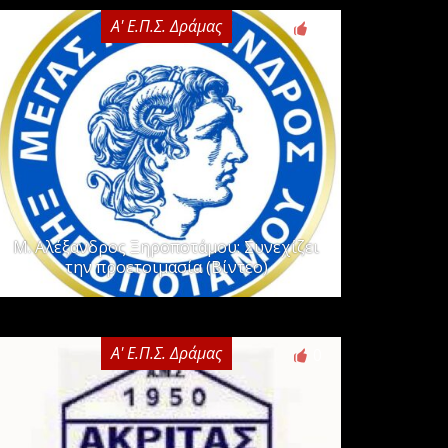
Α' Ε.Π.Σ. Δράμας
0
Μ. Αλέξανδρος Ξηροποτάμου: Συνεχίζει
την προετοιμασία (Βίντεο)
Α' Ε.Π.Σ. Δράμας
0