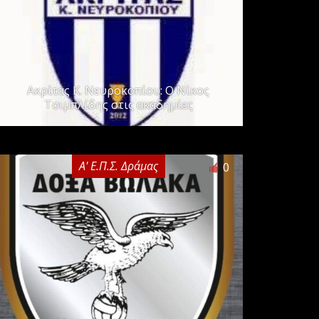
Ακρίτας Κ. Νευροκοπίου: Ο Νίκος
Τσιμπλίδης στις ακαδημίες
Α' Ε.Π.Σ. Δράμας
0