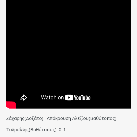
Ζάχαρης(Δοξάτο) : Απόκρουση Αλεξίου(Βαθύτοπος)
Τολμαΐδης(Βαθύτοπος): 0-1