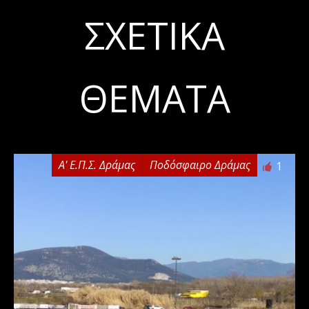
ΣΧΕΤΙΚΆ
ΘΈΜΑΤΑ
Α' Ε.Π.Σ. Δράμας
Ποδόσφαιρο Δράμας
1