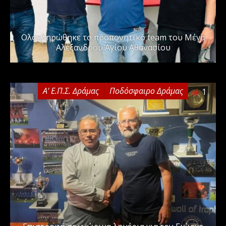
Ολοκληρώθηκε το προπονητικό team του Μέγα
Αλέξανδρου Αγίου Αθανασίου
Α' Ε.Π.Σ. Δράμας
Ποδόσφαιρο Δράμας
1