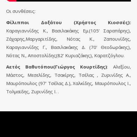
Οι συνθέσεις:
Φίλιπποι Δοξάτου (Χρήστος Κιοσσές):
Καραγιαννίδης Κ., Βασιλακάκης Εμ.(105’ Σαραπάρης),
Ζάχαρης,Μαργαριτίδης, Νότας Κ., Ζαπουνίδης,
Καραγιαννίδης Γ., Βασιλακάκης Δ. (70’ Θεοδωράκης),
Νότας Ν., Αποστολίδης(82’ Κυριαζάκης), Καρατζόγλου.
Αετός Βαθυτόπου(Γιώργος Κουρτίδης)
: Αλεξίου,
Μάστος, Μεσελίδης, Τσακίρης, Τσέλας , Ζυρινίδης Α.,
Μαυρόπουλος (97’ Τσέλας Δ.), Χαλκίδης, Μαυρόπουλος Ι.,
Τολμαϊδης, Ζυρινίδης Ι. .