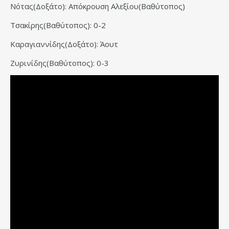
Νότας(Δοξάτο): Απόκρουση Αλεξίου(Βαθύτοπος)
Τσακίρης(Βαθύτοπος): 0-2
Καραγιαννίδης(Δοξάτο): Άουτ
Ζυρινίδης(Βαθύτοπος): 0-3