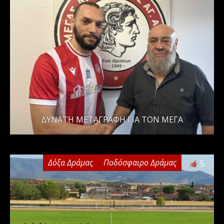
ΔΥΝΑΤΗ ΜΕΤΑΓΡΑΦΗ ΓΙΑ ΤΟΝ ΜΕΓΑ
Δόξα Δράμας
Ποδόσφαιρο Δράμας
5