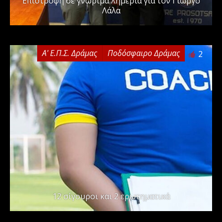
Επιστροφή σε γνώριμα λημέρια για τον Γιώργο
Λάλα
Α' Ε.Π.Σ. Δράμας
Ποδόσφαιρο Δράμας
2
12 σίγουροι και 2 ερωτηματικά