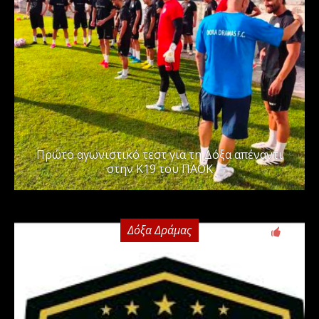
Πρώτο αγωνιστικό τεστ για τη Δόξα απέναντι
στην Κ19 του ΠΑΟΚ
Δόξα Δράμας
0