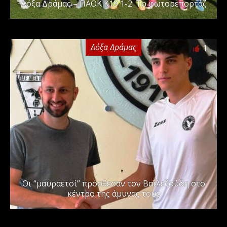
Δόξα Δράμας – ΠΑΟΚ Κ19 1-2: Το φωτορεπορτάζ
Δόξα Δράμας
1
Οι “μαυραετοί” πρόσθεσαν τον Βαϊλεζούδη στο
κέντρο της άμυνας τους