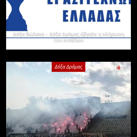
Δόξα Βώλακα – Δόξα Δράμας έβγαλε η κλήρωση
του κυπέλου
Δόξα Δράμας
2