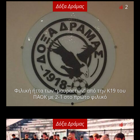
Δόξα Δράμας
2
Φιλική ήττα των “μαυραετών” από την Κ19 του
ΠΑΟΚ με 2-1 στο πρώτο φιλικό
Δόξα Δράμας
2