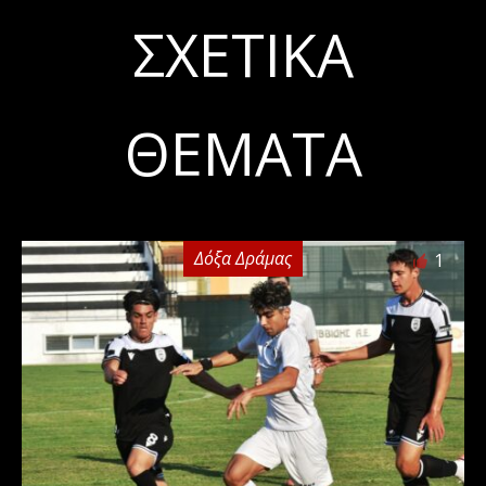
ΣΧΕΤΙΚΆ
ΘΈΜΑΤΑ
Δόξα Δράμας
1