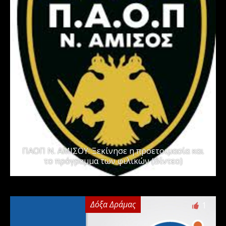
ΠΑΟΠ Ν. ΑΜΙΣΟΥ: Ξεκίνησε η προετοιμασία και
το πρόγραμμα των φιλικών (Βίντεο)
Δόξα Δράμας
1