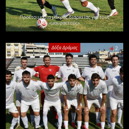
Προετοιμασία μακράς διαρκείας για τους
«μαυραετούς»
Δόξα Δράμας
2