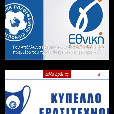
Τον Απόλλωνα Παραλιμνίου φιλοξενούν στην
πρεμιέρα του πρωταθλήματος οι “μαυραετοί”
Δόξα Δράμας
2