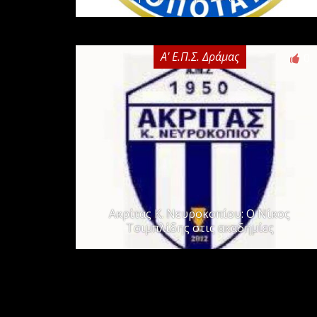
Α' Ε.Π.Σ. Δράμας
0
Ακρίτας Κ. Νευροκοπίου: Ο Νίκος
Τσιμπλίδης στις ακαδημίες