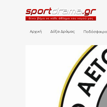
Αρχική
Δόξα Δράμας
Ποδόσφαιρο
Αρχική
Δόξα Δράμας
Ποδόσφαιρ