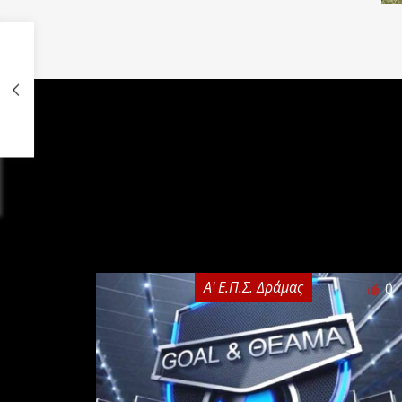
Α' Ε.Π.Σ. Δράμας
0