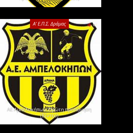
Α' Ε.Π.Σ. Δράμας
0
ΑΕ Αμπελοκήπων: Πρώτη προπόνηση
(Βίντεο)