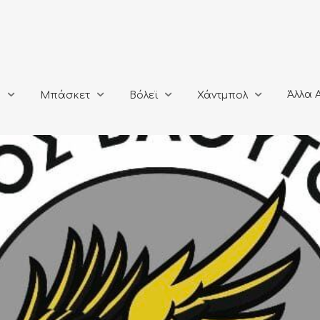
Άλλα Αθλή
Μπάσκετ
Βόλεϊ
Χάντμπολ
Άλλα 
ο
Μπάσκετ
Βόλεϊ
Χάντμπολ