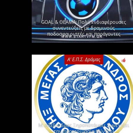
GOAL & ΘΕΑΜΑ: Πολύ ενδιαφέρουσες
συνεντεύξεις με δραμινούς
ποδοσφαιριστές και παράγοντες
Α' Ε.Π.Σ. Δράμας
0
Μ. Αλέξανδρος Ξηροποτάμου: Συνεχίζει
την προετοιμασία (Βίντεο)