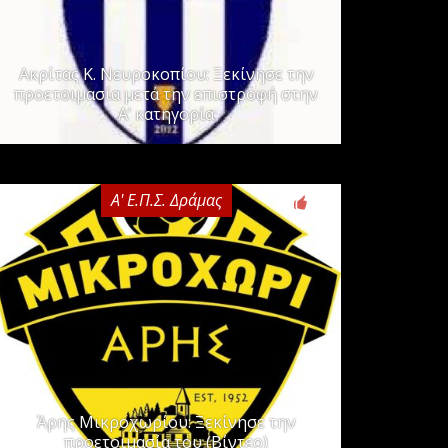
Ακρίτας Κ. Νευροκοπίου: Ξεκίνησε την
προετοιμασία μετά την επιστροφή στην
Α’ κατηγορία
Α' Ε.Π.Σ. Δράμας
0
Άρης Μικροχωρίου: Ξεκίνησε την
προετοιμασία του (Βίντεο)