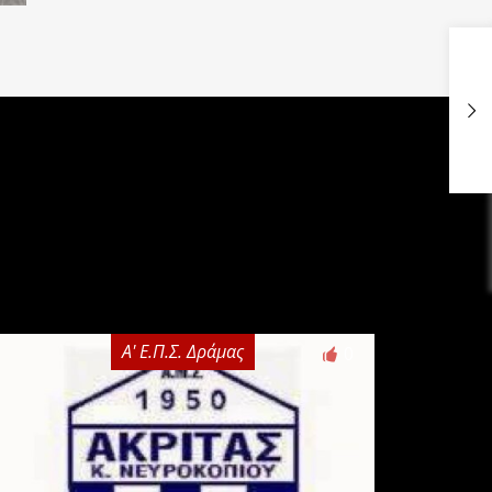
Α' Ε.Π.Σ. Δράμας
0