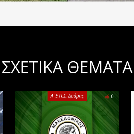
ΣΧΕΤΙΚΆ ΘΈΜΑΤΑ
Α' Ε.Π.Σ. Δράμας
0