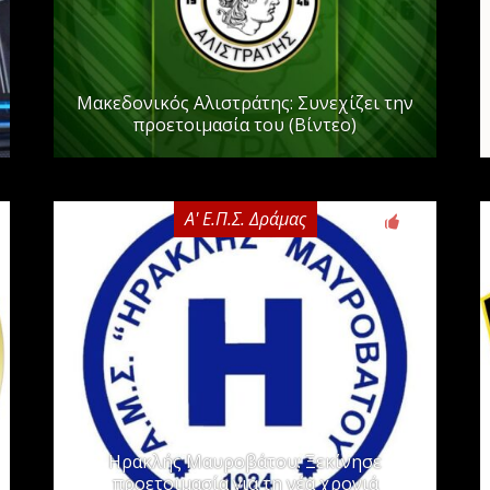
Μακεδονικός Αλιστράτης: Συνεχίζει την
προετοιμασία του (Βίντεο)
Α' Ε.Π.Σ. Δράμας
0
Ηρακλής Μαυροβάτου: Ξεκίνησε
προετοιμασία για τη νέα χρονιά