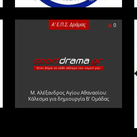
Α' Ε.Π.Σ. Δράμας
0
Μ. Αλέξανδρος Αγίου Αθανασίου:
Κάλεσμα για δημιουργία Β’ Ομάδας