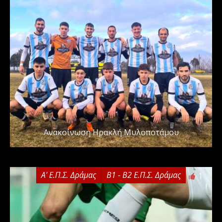
Ανακοίνωση Ηρακλή Μυλοποτάμου
Α' Ε.Π.Σ. Δράμας
Β1 - Β2 Ε.Π.Σ. Δράμας
1