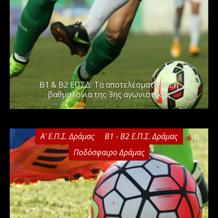
Β1 & Β2 ΕΠΣΔ: Τα αποτελέσματα και η
βαθμολογία της 3ης αγωνιστικής
Α' Ε.Π.Σ. Δράμας
Β1 - Β2 Ε.Π.Σ. Δράμας
0
Ποδόσφαιρο Δράμας