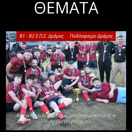
ΘΈΜΑΤΑ
Β1 - Β2 Ε.Π.Σ. Δράμας
Ποδόσφαιρο Δράμας
0
Φλέγεται ο Βαθύτοπος, υπερπρωταθλητής ο
Αετός (Βίντεο)