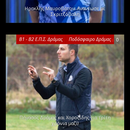
Ηρακλής Μαυροβάτου: Ανανέωσε με
Σκριτζόβαλη
Β1 - Β2 Ε.Π.Σ. Δράμας
Ποδόσφαιρο Δράμας
0
Πήγασος Δράμας και Χοροζίδης για τρίτη
χρόνια μαζί!