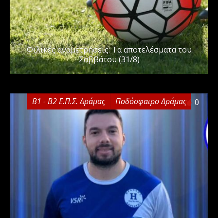
Φιλικές αναμετρήσεις: Τα αποτελέσματα του
Σαββάτου (31/8)
Β1 - Β2 Ε.Π.Σ. Δράμας
Ποδόσφαιρο Δράμας
0