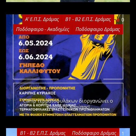
Α' Ε.Π.Σ. Δράμας
Β1 - Β2 Ε.Π.Σ. Δράμας
0
Ποδόσφαιρο - Ακαδημίες
Ποδόσφαιρο Δράμας
Camp τερματοφυλάκων διοργανώνει ο
Κυριάκος Καρίπης!
Β1 - Β2 Ε.Π.Σ. Δράμας
Ποδόσφαιρο Δράμας
1