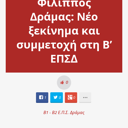
Φίλιππος
Δράμας: Νέο
ξεκίνημα και
συμμετοχή στη Β’
ΕΠΣΔ
0
1
0
0
Β1 - Β2 Ε.Π.Σ. Δράμας