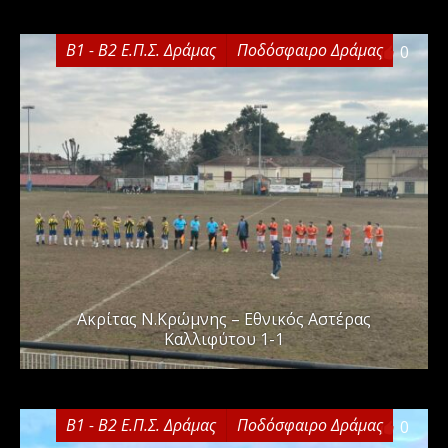
Β1 - Β2 Ε.Π.Σ. Δράμας
Ποδόσφαιρο Δράμας
0
Ακρίτας Ν.Κρώμνης – Εθνικός Αστέρας
Καλλιφύτου 1-1
Β1 - Β2 Ε.Π.Σ. Δράμας
Ποδόσφαιρο Δράμας
0