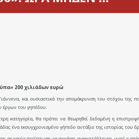
ρύπα» 200 χιλιάδων ευρώ
ιάννενα, και ουσιαστικά την απομάκρυνση του στόχου της π
ν έργων του γηπέδου.
ρη κατηγορία, θα πρέπει να θεωρηθεί δεδομένη η επιστροφή
ομάδας ένα εκσυγχρονισμένο γήπεδο αντάξιο της ιστορίας του δ
έπει σε καμία περίπτωση να περάσει ανεκμετάλλευτη, γιατί η επ