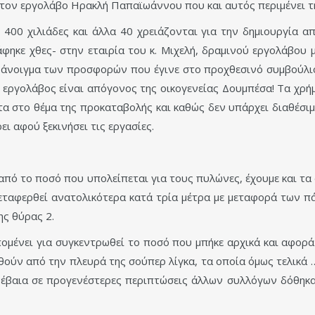
στον εργολάβο Ηρακλή Παπαϊωάννου που και αυτός περιμένει την
 400 χιλιάδες και άλλα 40 χρειάζονται για την δημιουργία
φηκε χθες- στην εταιρία του κ. Μιχελή, δραμινού εργολάβου μ
άνοιγμα των προσφορών που έγινε στο προχθεσινό συμβούλιο 
ς εργολάβος είναι απόγονος της οικογενείας Δουμπέσα! Τα χ
στα στο θέμα της προκαταβολής και καθώς δεν υπάρχει διαθέσιμ
ι αφού ξεκινήσει τις εργασίες.
 από το ποσό που υπολείπεται για τους πυλώνες, έχουμε και τα
εταφερθεί ανατολικότερα κατά τρία μέτρα με μεταφορά των π
ης θύρας 2.
ομένει για συγκεντρωθεί το ποσό που μπήκε αρχικά και αφορά
ούν από την πλευρά της σούπερ λίγκα, τα οποία όμως τελικά 
 Βέβαια σε προγενέστερες περιπτώσεις άλλων συλλόγων δόθηκαν