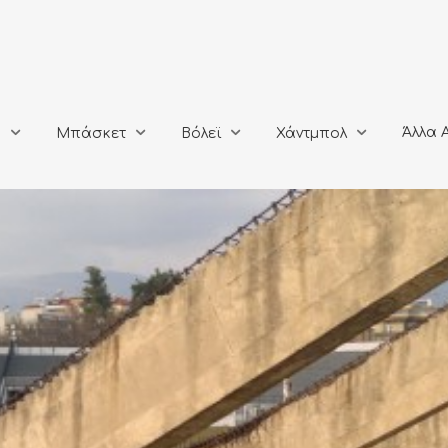
Άλλα Αθλή
Μπάσκετ
Βόλεϊ
Χάντμπολ
Άλλα 
ο
Μπάσκετ
Βόλεϊ
Χάντμπολ