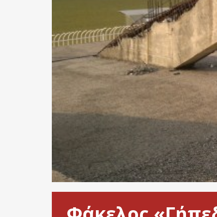
Φάκελος «Γήπεδ