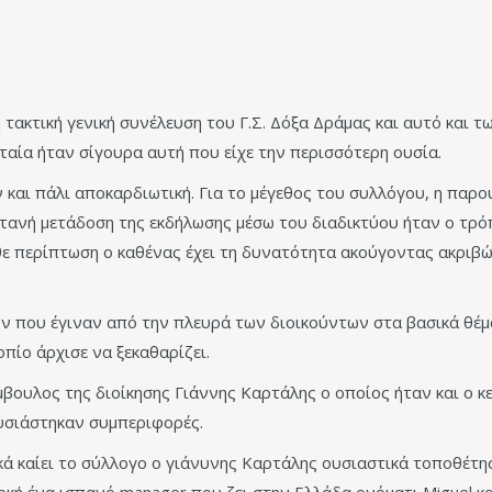
 τακτική γενική συνέλευση του Γ.Σ. Δόξα Δράμας και αυτό και 
ταία ήταν σίγουρα αυτή που είχε την περισσότερη ουσία.
 και πάλι αποκαρδιωτική. Για το μέγεθος του συλλόγου, η παρ
τανή μετάδοση της εκδήλωσης μέσω του διαδικτύου ήταν ο τρόπ
θε περίπτωση ο καθένας έχει τη δυνατότητα ακούγοντας ακριβ
 που έγιναν από την πλευρά των διοικούντων στα βασικά θέματ
πίο άρχισε να ξεκαθαρίζει.
ουλος της διοίκησης Γιάννης Καρτάλης ο οποίος ήταν και ο κε
υσιάστηκαν συμπεριφορές.
κά καίει το σύλλογο ο γιάνυνης Καρτάλης ουσιαστικά τοποθέτη
οκή ένα ισπανό manager που ζει στην Ελλάδα ονόματι Miguel 