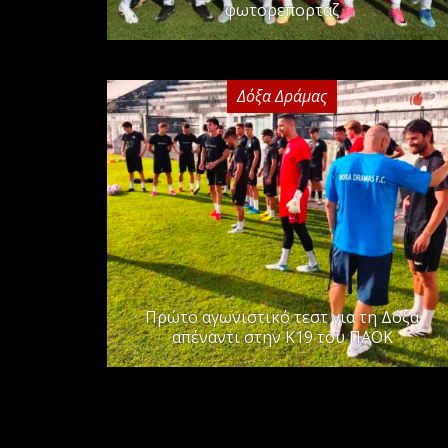
φωτορεπορτάζ
Δόξα Δράμας
2
Πρώτο αγωνιστικό τεστ για τη Δόξα
απέναντι στην Κ19 του ΠΑΟΚ