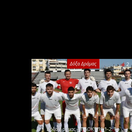
Δόξα Δράμας
2
Δόξα Δράμας – ΠΑΟΚ Κ19 1-2: Το