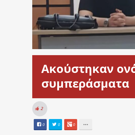
Ακούστηκαν ονό
συμπεράσματα
2
0
0
0