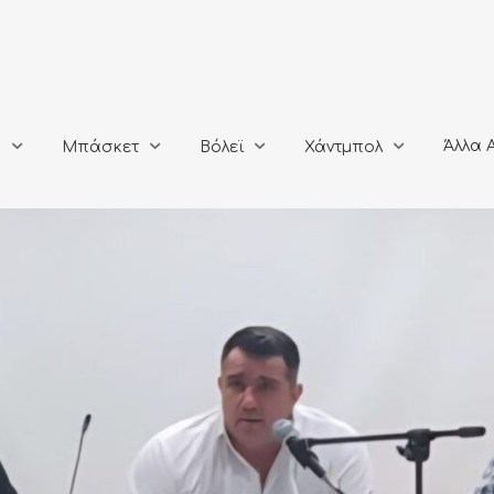
Άλλα Αθλή
Μπάσκετ
Βόλεϊ
Χάντμπολ
Άλλα 
ο
Μπάσκετ
Βόλεϊ
Χάντμπολ