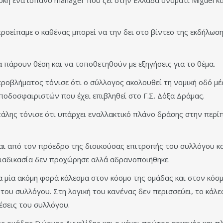
ροείπαμε ο καθένας μπορεί να την δει στο βίντεο της εκδήλωσ
 πάρουν θέση και να τοποθετηθούν με εξηγήσεις για το θέμα.
προβλήματος τόνισε ότι ο σύλλογος ακολουθεί τη νομική οδό μ
ποδοσφαιριστών που έχει επιβληθεί στο Γ.Σ. Δόξα Δράμας.
άλης τόνισε ότι υπάρχει εναλλακτικό πλάνο δράσης στην περί
αι από τον πρόεδρο της διοικούσας επιτροπής του συλλόγου κα
διαδικασία δεν προχώρησε αλλά αδρανοποιήθηκε.
α μία ακόμη φορά κάλεσμα στον κόσμο της ομάδας και στον κόσμο
 του συλλόγου. Στη λογική του κανένας δεν περισσεύει, το κάλε
έσεις του συλλόγου.
 ομάδας Γιώργος Αγγελίδης και ο μέχρι πρώτος αρχηγός και π