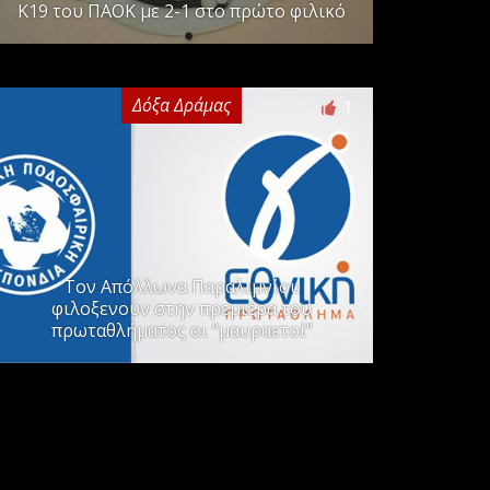
Κ19 του ΠΑΟΚ με 2-1 στο πρώτο φιλικό
Δόξα Δράμας
1
Τον Απόλλωνα Παραλιμνίου
φιλοξενούν στην πρεμιέρα του
πρωταθλήματος οι “μαυραετοί”