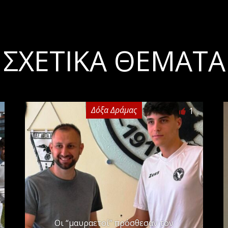
ΣΧΕΤΙΚΆ ΘΈΜΑΤΑ
Δόξα Δράμας
1
Οι “μαυραετοί” πρόσθεσαν τον