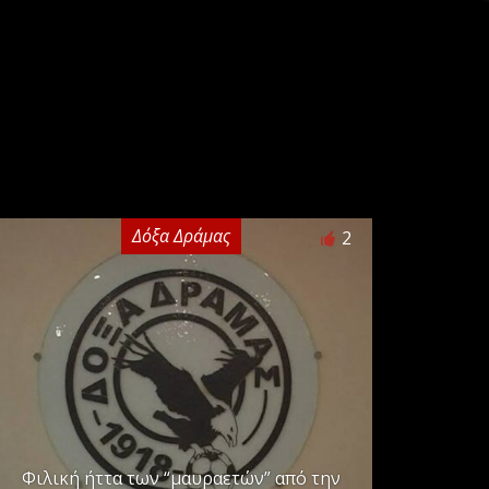
Δόξα Δράμας
2
Φιλική ήττα των “μαυραετών” από την