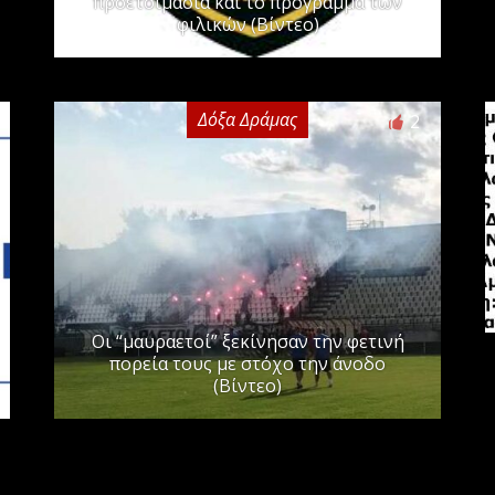
προετοιμασία και το πρόγραμμα των
φιλικών (Βίντεο)
Δόξα Δράμας
2
Οι “μαυραετοί” ξεκίνησαν την φετινή
πορεία τους με στόχο την άνοδο
(Βίντεο)