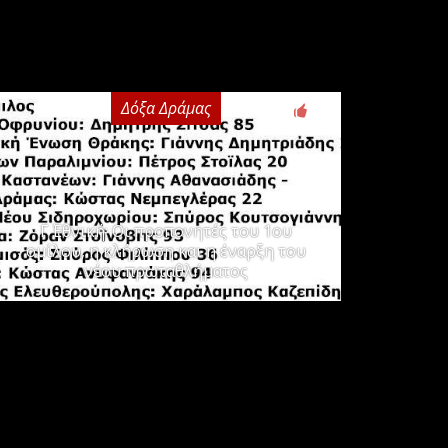
Δόξα Δράμας
3
Γ΄ Εθνική: Οι προπονητές του 1ου
ομίλου, η κλήρωση και η έναρξη του
νέου πρωταθλήματος