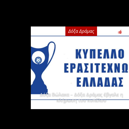
Δόξα Δράμας
2
Δόξα Βώλακα – Δόξα Δράμας έβγαλε η
κλήρωση του κυπέλου