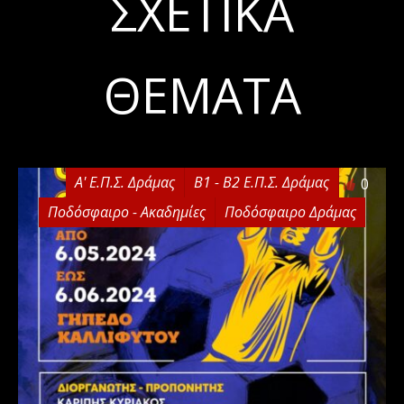
ΣΧΕΤΙΚΆ
ΘΈΜΑΤΑ
Α' Ε.Π.Σ. Δράμας
Β1 - Β2 Ε.Π.Σ. Δράμας
0
Ποδόσφαιρο - Ακαδημίες
Ποδόσφαιρο Δράμας