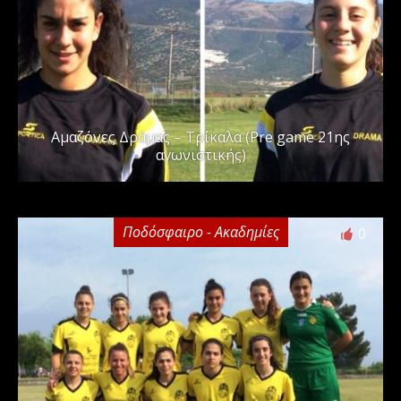
Αμαζόνες Δράμας – Τρίκαλα (Pre game 21ης
αγωνιστικής)
Ποδόσφαιρο - Ακαδημίες
0