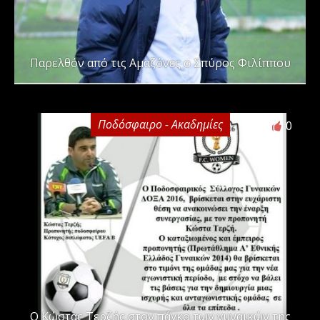
Παρελθόν από τις Αμαζόνες ο Σπύρος Φιλίππου
Ποδόσφαιρο - Ακαδημίες
0
Ο Κώστας Τερζής στον πάγκο των γυναικών της