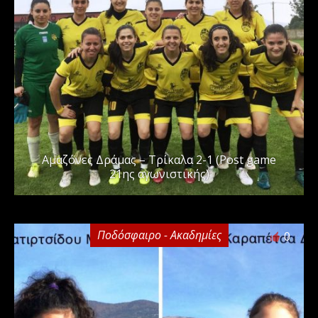
Αμαζόνες Δράμας – Τρίκαλα 2-1 (Post game
21ης αγωνιστικής)
Ποδόσφαιρο - Ακαδημίες
0