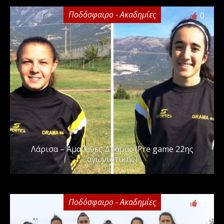
Ποδόσφαιρο - Ακαδημίες
0
Λάρισα – Αμαζόνες Δράμας (Pre game 22ης
αγωνιστικής)
Ποδόσφαιρο - Ακαδημίες
0