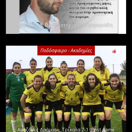
Δόξα 2016: Ευχαριστήριο για Γρηγοριάδη
Ποδόσφαιρο - Ακαδημίες
0
Αμαζόνες Δράμας – Τρίκαλα 2-1 (Post game