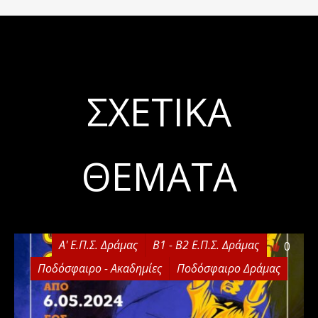
ΣΧΕΤΙΚΆ
ΘΈΜΑΤΑ
Α' Ε.Π.Σ. Δράμας
Β1 - Β2 Ε.Π.Σ. Δράμας
0
Ποδόσφαιρο - Ακαδημίες
Ποδόσφαιρο Δράμας