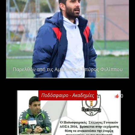
Παρελθόν από τις Αμαζόνες ο Σπύρος Φιλίππου
Ποδόσφαιρο - Ακαδημίες
0