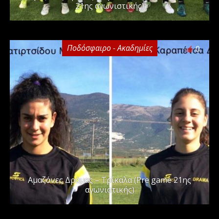
21ης αγωνιστικής)
Ποδόσφαιρο - Ακαδημίες
0
Αμαζόνες Δράμας – Τρίκαλα (Pre game 21ης
αγωνιστικής)