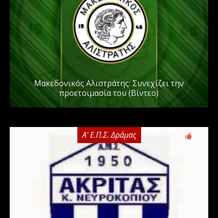
Μακεδονικός Αλιστράτης: Συνεχίζει την
προετοιμασία του (Βίντεο)
Α' Ε.Π.Σ. Δράμας
0