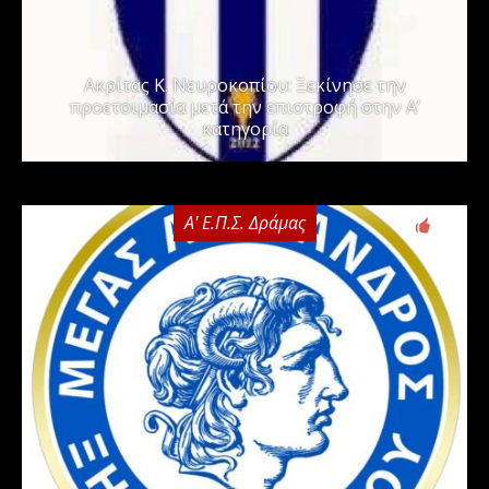
Ακρίτας Κ. Νευροκοπίου: Ξεκίνησε την
προετοιμασία μετά την επιστροφή στην Α’
κατηγορία
Α' Ε.Π.Σ. Δράμας
0