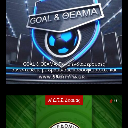
GOAL & ΘΕΑΜΑ: Πολύ ενδιαφέρουσες
συνεντεύξεις με δραμινούς ποδοσφαιριστές και
παράγοντες
Α' Ε.Π.Σ. Δράμας
0