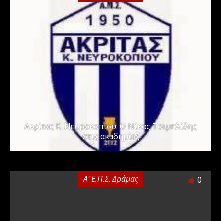
Ακρίτας Κ. Νευροκοπίου: Ο Νίκος Τσιμπλίδης
στις ακαδημίες
Α' Ε.Π.Σ. Δράμας
0