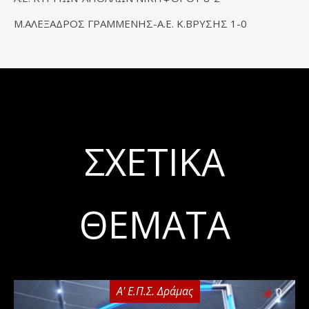
Μ.ΑΛΕΞΑΔΡΟΣ ΓΡΑΜΜΕΝΗΣ-Α.Ε. Κ.ΒΡΥΣΗΣ 1-0
ΣΧΕΤΙΚΆ
ΘΈΜΑΤΑ
Α' Ε.Π.Σ. Δράμας
0