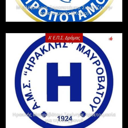
Μ. Αλέξανδρος Ξηροποτάμου: Συνεχίζει την
προετοιμασία (Βίντεο)
Α' Ε.Π.Σ. Δράμας
0
Ηρακλής Μαυροβάτου: Ξεκίνησε προετοιμασία
για τη νέα χρονιά