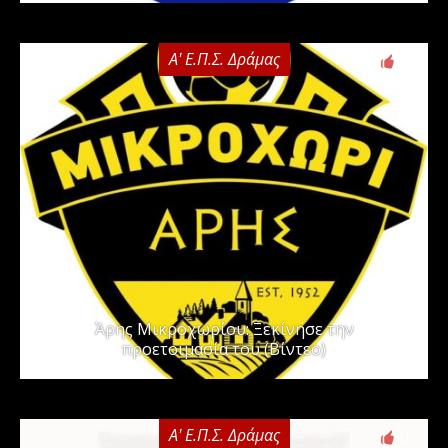
Α' Ε.Π.Σ. Δράμας
0
Άρης Μικροχωρίου: Ξεκίνησε την
προετοιμασία του (Βίντεο)
Α' Ε.Π.Σ. Δράμας
0