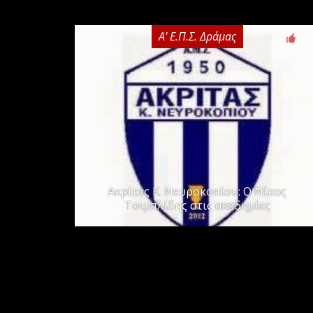
Α' Ε.Π.Σ. Δράμας
0
Ακρίτας Κ. Νευροκοπίου: Ο Νίκος
Τσιμπλίδης στις ακαδημίες