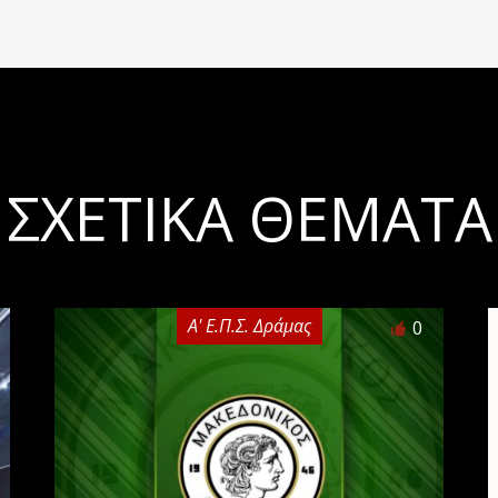
ΣΧΕΤΙΚΆ ΘΈΜΑΤΑ
Α' Ε.Π.Σ. Δράμας
0