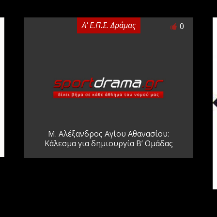
Α' Ε.Π.Σ. Δράμας
0
Μ. Αλέξανδρος Αγίου Αθανασίου:
Κάλεσμα για δημιουργία Β’ Ομάδας