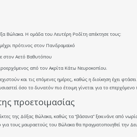
ξα Βώλακα. Η ομάδα του Λευτέρη Ροδίτη απέκτησε τους:
 μέχρι πρότινος στον Πανδραμαϊκό
κε στον Αετό Βαθυτόπου
προερχόμενος από τον Ακρίτα Κάτω Νευροκοπίου.
χιστούν και τις επόμενες ημέρες, καθώς η διοίκηση έχει φτάσε
σιαστεί όσο το δυνατόν πιο έτοιμη γίνεται για το επερχόμενο
 της προετοιμασίας
ίκτες της Δόξας Βώλακα, καθώς τα “βάσανα” ξεκινάνε από νωρί
ο για τους μαυραετούς του Βώλακα θα πραγματοποιηθεί την Δευ