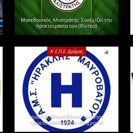
Μακεδονικός Αλιστράτης: Συνεχίζει την
προετοιμασία του (Βίντεο)
Α' Ε.Π.Σ. Δράμας
0
Ηρακλής Μαυροβάτου: Ξεκίνησε
προετοιμασία για τη νέα χρονιά