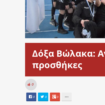
Δόξα Βώλακα: Α
προσθήκες
0
0
0
0