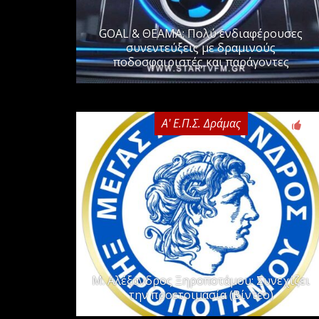
GOAL & ΘΕΑΜΑ: Πολύ ενδιαφέρουσες
συνεντεύξεις με δραμινούς
ποδοσφαιριστές και παράγοντες
Α' Ε.Π.Σ. Δράμας
0
Μ. Αλέξανδρος Ξηροποτάμου: Συνεχίζει
την προετοιμασία (Βίντεο)