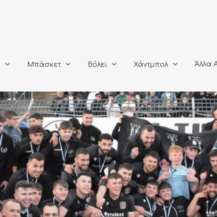
Άλλα Αθλή
Μπάσκετ
Βόλεϊ
Χάντμπολ
Άλλα 
ο
Μπάσκετ
Βόλεϊ
Χάντμπολ