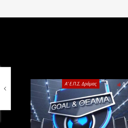
Α' Ε.Π.Σ. Δράμας
0