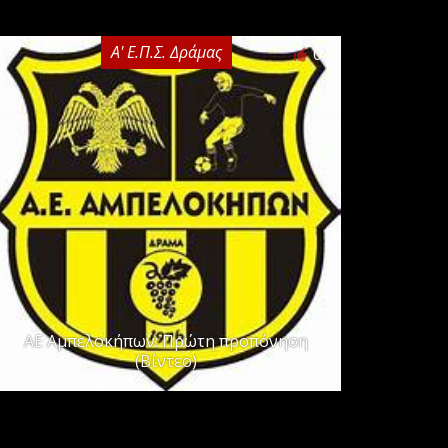
Α' Ε.Π.Σ. Δράμας
0
ΑΕ Αμπελοκήπων: Πρώτη προπόνηση
(Βίντεο)