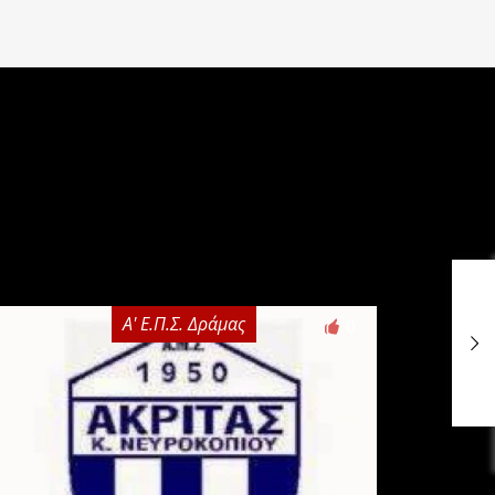
Α' Ε.Π.Σ. Δράμας
0