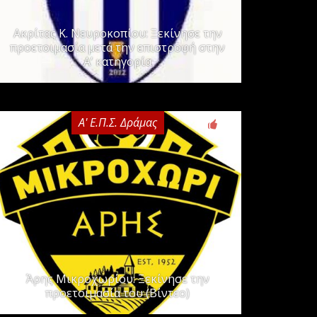
Ακρίτας Κ. Νευροκοπίου: Ξεκίνησε την
προετοιμασία μετά την επιστροφή στην
Α’ κατηγορία
Α' Ε.Π.Σ. Δράμας
0
Άρης Μικροχωρίου: Ξεκίνησε την
προετοιμασία του (Βίντεο)