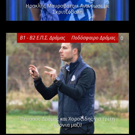
Ηρακλής Μαυροβάτου: Ανανέωσε με
Σκριτζόβαλη
Β1 - Β2 Ε.Π.Σ. Δράμας
Ποδόσφαιρο Δράμας
0
Πήγασος Δράμας και Χοροζίδης για τρίτη
χρόνια μαζί!