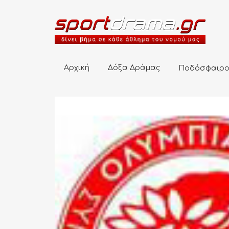
Αρχική
Δόξα Δράμας
Ποδόσφαιρο
Αρχική
Δόξα Δράμας
Ποδόσφαιρ