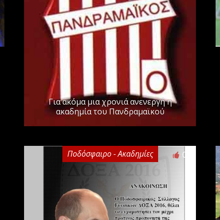
Για ακόμα μια χρονιά ανενεργή η
ακαδημία του Πανδραμαϊκού
Ποδόσφαιρο - Ακαδημίες
0