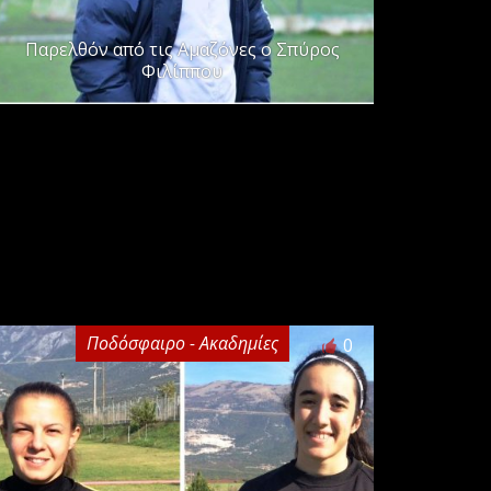
Παρελθόν από τις Αμαζόνες ο Σπύρος
Φιλίππου
Ποδόσφαιρο - Ακαδημίες
0