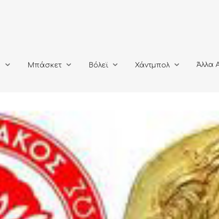
Άλλα Αθλή
Μπάσκετ
Βόλεϊ
Χάντμπολ
Άλλα 
ο
Μπάσκετ
Βόλεϊ
Χάντμπολ