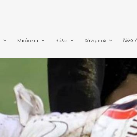
Άλλα Αθλή
Μπάσκετ
Βόλεϊ
Χάντμπολ
Άλλα 
ο
Μπάσκετ
Βόλεϊ
Χάντμπολ