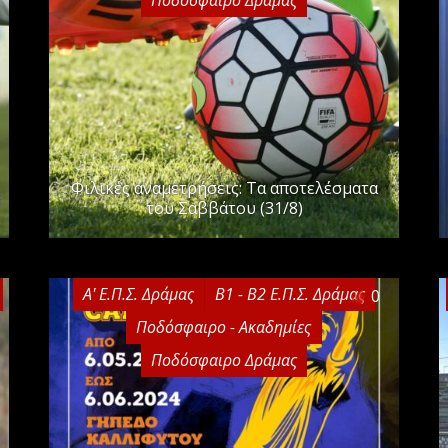
Φιλικές αναμετρήσεις: Τα αποτελέσματα
του Σαββάτου (31/8)
Α' Ε.Π.Σ. Δράμας
Β1 - Β2 Ε.Π.Σ. Δράμας
0
Ποδόσφαιρο - Ακαδημίες
Ποδόσφαιρο Δράμας