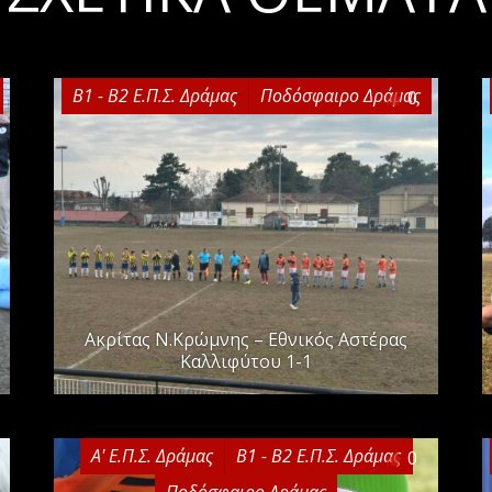
Β1 - Β2 Ε.Π.Σ. Δράμας
Ποδόσφαιρο Δράμας
0
Ακρίτας Ν.Κρώμνης – Εθνικός Αστέρας
Καλλιφύτου 1-1
Α' Ε.Π.Σ. Δράμας
Β1 - Β2 Ε.Π.Σ. Δράμας
0
Ποδόσφαιρο Δράμας