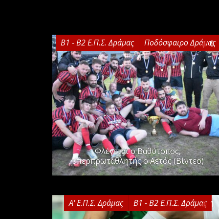
Β1 - Β2 Ε.Π.Σ. Δράμας
Ποδόσφαιρο Δράμας
0
Φλέγεται ο Βαθύτοπος,
υπερπρωταθλητής ο Αετός (Βίντεο)
Α' Ε.Π.Σ. Δράμας
Β1 - Β2 Ε.Π.Σ. Δράμας
1