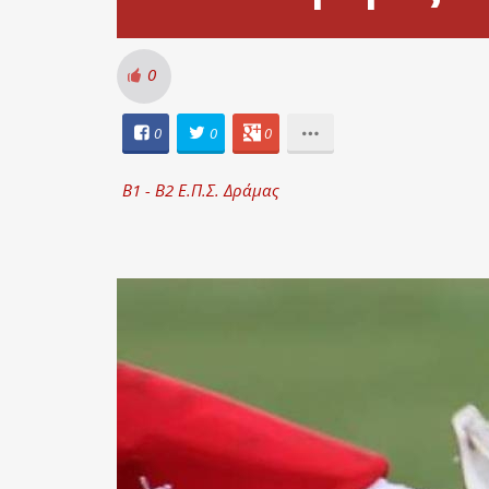
0
0
0
0
Β1 - Β2 Ε.Π.Σ. Δράμας