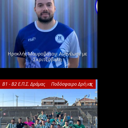
Ηρακλής Μαυροβάτου: Ανανέωσε με
Σκριτζόβαλη
Β1 - Β2 Ε.Π.Σ. Δράμας
Ποδόσφαιρο Δράμας
1