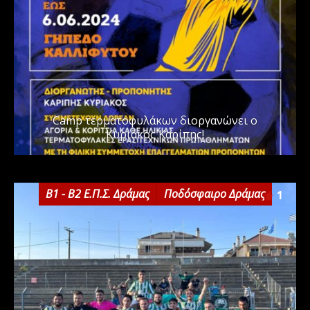
Camp τερματοφυλάκων διοργανώνει ο
Κυριάκος Καρίπης!
Β1 - Β2 Ε.Π.Σ. Δράμας
Ποδόσφαιρο Δράμας
1