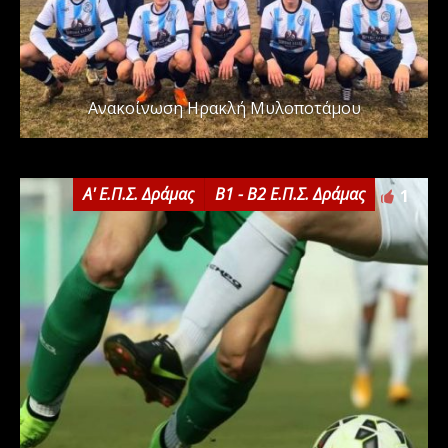
Ανακοίνωση Ηρακλή Μυλοποτάμου
Α' Ε.Π.Σ. Δράμας
Β1 - Β2 Ε.Π.Σ. Δράμας
1