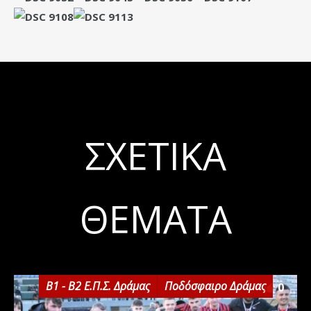
ΣΧΕΤΙΚΆ
ΘΈΜΑΤΑ
Β1 - Β2 Ε.Π.Σ. Δράμας
Ποδόσφαιρο Δράμας
0