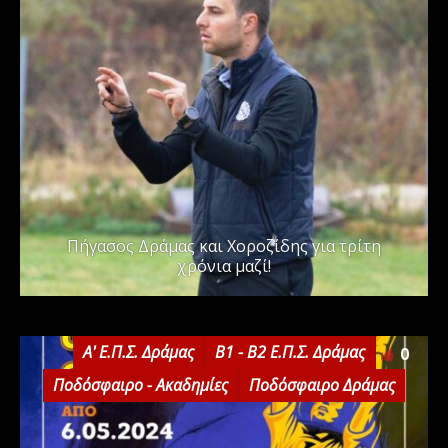
Πήγασος Δράμας και Χοροζίδης για τρίτη
χρόνια μαζί!
Α' Ε.Π.Σ. Δράμας
Β1 - Β2 Ε.Π.Σ. Δράμας
0
Ποδόσφαιρο - Ακαδημίες
Ποδόσφαιρο Δράμας