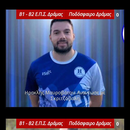
Β1 - Β2 Ε.Π.Σ. Δράμας
Ποδόσφαιρο Δράμας
0
Ηρακλής Μαυροβάτου: Ανανέωσε με
Σκριτζόβαλη
Β1 - Β2 Ε.Π.Σ. Δράμας
Ποδόσφαιρο Δράμας
0