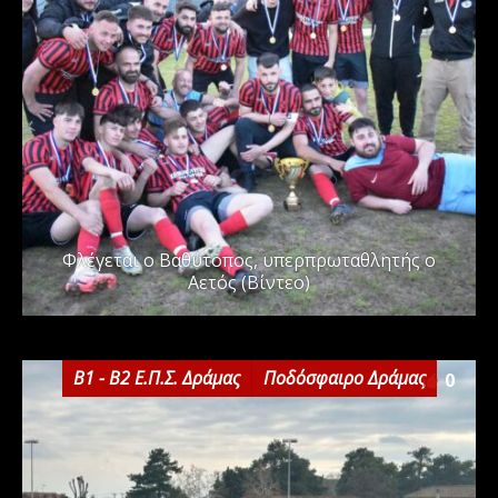
Φλέγεται ο Βαθύτοπος, υπερπρωταθλητής ο
Αετός (Βίντεο)
Β1 - Β2 Ε.Π.Σ. Δράμας
Ποδόσφαιρο Δράμας
0