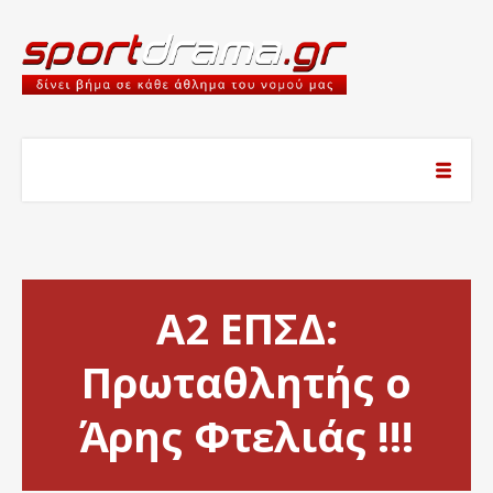
Α2 ΕΠΣΔ:
Πρωταθλητής ο
Άρης Φτελιάς !!!