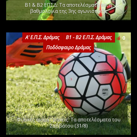
Β1 & Β2 ΕΠΣΔ: Τα αποτελέσματα και η
βαθμολογία της 3ης αγωνιστικής
Α' Ε.Π.Σ. Δράμας
Β1 - Β2 Ε.Π.Σ. Δράμας
0
Ποδόσφαιρο Δράμας
Φιλικές αναμετρήσεις: Τα αποτελέσματα του
Σαββάτου (31/8)