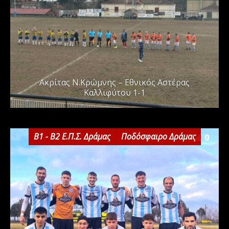
Ακρίτας Ν.Κρώμνης – Εθνικός Αστέρας
Καλλιφύτου 1-1
Β1 - Β2 Ε.Π.Σ. Δράμας
Ποδόσφαιρο Δράμας
0