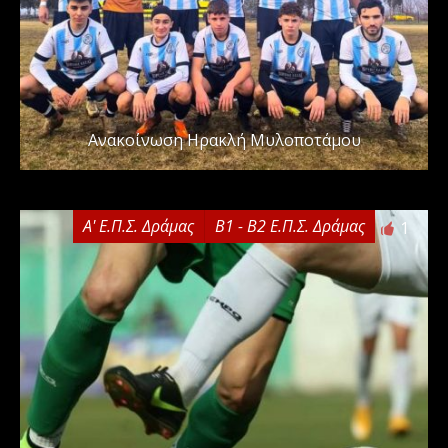
Ανακοίνωση Ηρακλή Μυλοποτάμου
Α' Ε.Π.Σ. Δράμας
Β1 - Β2 Ε.Π.Σ. Δράμας
1