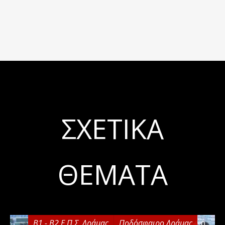
ΣΧΕΤΙΚΆ
ΘΈΜΑΤΑ
Β1 - Β2 Ε.Π.Σ. Δράμας
Ποδόσφαιρο Δράμας
0