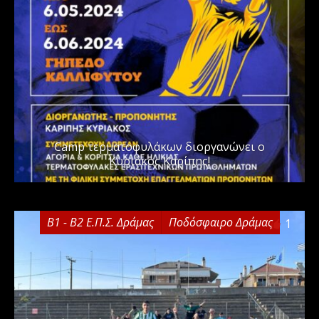
Camp τερματοφυλάκων διοργανώνει ο
Κυριάκος Καρίπης!
Β1 - Β2 Ε.Π.Σ. Δράμας
Ποδόσφαιρο Δράμας
1