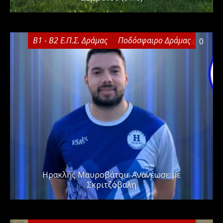
Β1 - Β2 Ε.Π.Σ. Δράμας
Ποδόσφαιρο Δράμας
0
Ηρακλής Μαυροβάτου: Ανανέωσε με
Σκριτζόβαλη