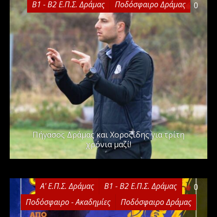
Β1 - Β2 Ε.Π.Σ. Δράμας
Ποδόσφαιρο Δράμας
0
Πήγασος Δράμας και Χοροζίδης για τρίτη
χρόνια μαζί!
Α' Ε.Π.Σ. Δράμας
Β1 - Β2 Ε.Π.Σ. Δράμας
0
Ποδόσφαιρο - Ακαδημίες
Ποδόσφαιρο Δράμας