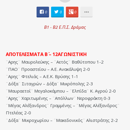
0
0
0
Β1 - Β2 Ε.Π.Σ. Δράμας
ΑΠΟΤΕΛΕΣΜΑΤΑ Β΄ – 12ΑΓΩΝΙΣΤΙΚΗ
¨Αρης¨ Μαυρολεύκης – ¨Αετός¨ Βαθύτοπου 1-2
¨ΠΑΟ¨ Προαστείου – Α.Ε. Ανακάλυψη 2-0
¨Αρης¨ Φτελιάς – Α.Ε.Κ. Βρύσης 1-1
¨Δόξα¨ Σιταγρών – Δόξα¨ Μικρόπολης 2-3
¨Μαυραετοί¨ Μεγαλοκάμπου – ¨Ελπίδα¨ Κ. Αγρού 2-0
¨Αρης¨ Χαριτωμένης – ¨Απόλλων¨ Νεροφράκτη 0-3
¨Μέγας Αλέξανδρος¨ Γραμμένης – ¨Μέγας Αλέξανδρος¨
Πτελέας 2-0
¨Δόξα¨ Μικροχωρίου – ¨Μακεδονικός¨ Αλιστράτης 2-2