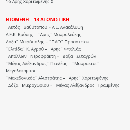
16 Αρης Χαριτωμένης 0
ΕΠΟΜΕΝΗ – 13 ΑΓΩΝΙΣΤΙΚΗ
¨Αετός¨ Βαθύτοπου – Α.Ε. Ανακάλυψη
Α.Ε.Κ. Βρύσης – ¨Αρης¨ Μαυρολεύκης
Δόξα¨ Μικρόπολης – ¨ΠΑΟ¨ Προαστείου
¨Ελπίδα¨ Κ. Αγρού – ¨Αρης¨ Φτελιάς
¨Απόλλων¨ Νεροφράκτη – ¨Δόξα¨ Σιταγρών
¨Μέγας Αλέξανδρος¨ Πτελέας – ¨Μαυραετοί¨
Μεγαλοκάμπου
¨Μακεδονικός¨ Αλιστράτης – ¨Αρης¨ Χαριτωμένης
¨Δόξα¨ Μικροχωρίου – ¨Μέγας Αλέξανδρος¨ Γραμμένης