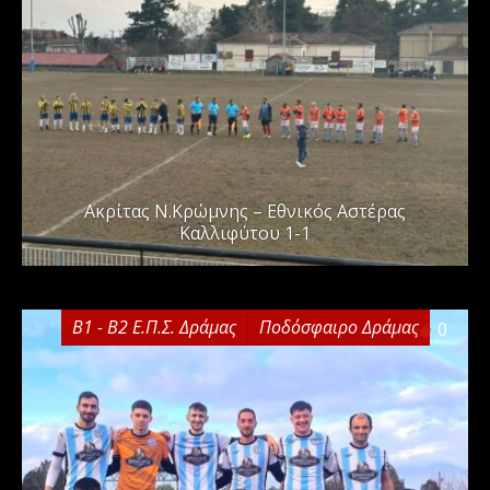
Ακρίτας Ν.Κρώμνης – Εθνικός Αστέρας
Καλλιφύτου 1-1
Β1 - Β2 Ε.Π.Σ. Δράμας
Ποδόσφαιρο Δράμας
0