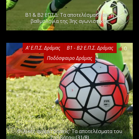
Β1 & Β2 ΕΠΣΔ: Τα αποτελέσματα και η
βαθμολογία της 3ης αγωνιστικής
Α' Ε.Π.Σ. Δράμας
Β1 - Β2 Ε.Π.Σ. Δράμας
0
Ποδόσφαιρο Δράμας
Φιλικές αναμετρήσεις: Τα αποτελέσματα του
Σαββάτου (31/8)