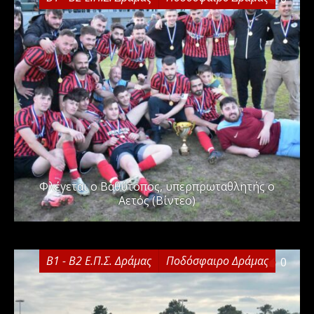
Φλέγεται ο Βαθύτοπος, υπερπρωταθλητής ο
Αετός (Βίντεο)
Β1 - Β2 Ε.Π.Σ. Δράμας
Ποδόσφαιρο Δράμας
0