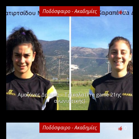
Ποδόσφαιρο - Ακαδημίες
0
Αμαζόνες Δράμας – Τρίκαλα (Pre game 21ης
αγωνιστικής)
Ποδόσφαιρο - Ακαδημίες
0