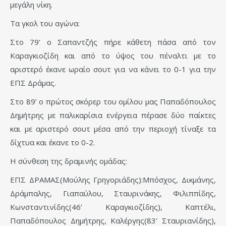
μεγάλη νίκη.
Τα γκολ του αγώνα:
Στο 79’ ο Σαπαντζής πήρε κάθετη πάσα από τον
Καραγκιοζίδη και από το ύψος του πέναλτι με το
αριστερό έκανε ωραίο σουτ για να κάνει το 0-1 για την
ΕΠΣ Δράμας.
Στο 89’ ο πρώτος σκόρερ του ομίλου μας Παπαδόπουλος
Δημήτρης με παλικαρίσια ενέργεια πέρασε δύο παίκτες
και με αριστερό σουτ μέσα από την περιοχή τίναξε τα
δίχτυα και έκανε το 0-2.
Η σύνθεση της δραμινής ομάδας:
ΕΠΣ ΔΡΑΜΑΣ(Μούλης Γρηγοριάδης):Μπόσχος, Δικμάνης,
Δράμπαλης, Γιαπαύλου, Σταυρινάκης, Φιλιππίδης,
Κωνσταντινίδης(46’ Καραγκιοζίδης), Καπτέλι,
Παπαδόπουλος Δημήτρης, Καλέργης(83’ Σταυριανίδης),