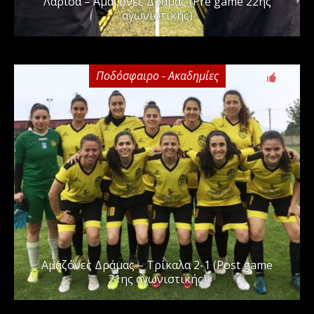
Λάρισα – Αμαζόνες Δράμας (Pre game 22ης
αγωνιστικής)
Ποδόσφαιρο - Ακαδημίες
0
Αμαζόνες Δράμας – Τρίκαλα 2-1 (Post game
21ης αγωνιστικής)