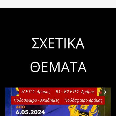
ΣΧΕΤΙΚΆ
ΘΈΜΑΤΑ
Α' Ε.Π.Σ. Δράμας
Β1 - Β2 Ε.Π.Σ. Δράμας
0
Ποδόσφαιρο - Ακαδημίες
Ποδόσφαιρο Δράμας