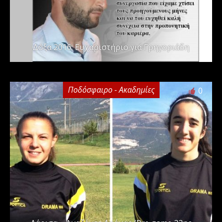
Δόξα 2016: Ευχαριστήριο για Γρηγοριάδη
Ποδόσφαιρο - Ακαδημίες
0