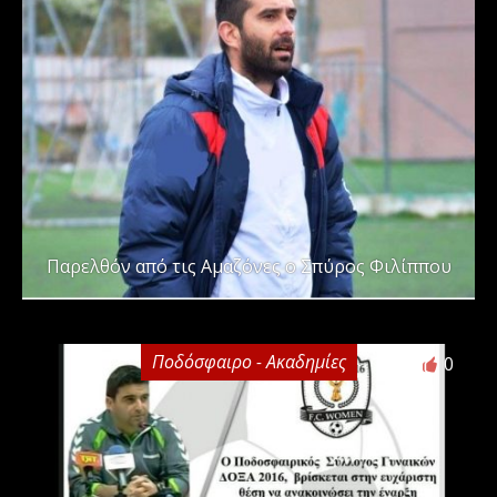
Παρελθόν από τις Αμαζόνες ο Σπύρος Φιλίππου
Ποδόσφαιρο - Ακαδημίες
0