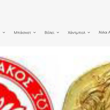
Άλλα Αθλή
Μπάσκετ
Βόλεϊ
Χάντμπολ
Άλλα 
ο
Μπάσκετ
Βόλεϊ
Χάντμπολ