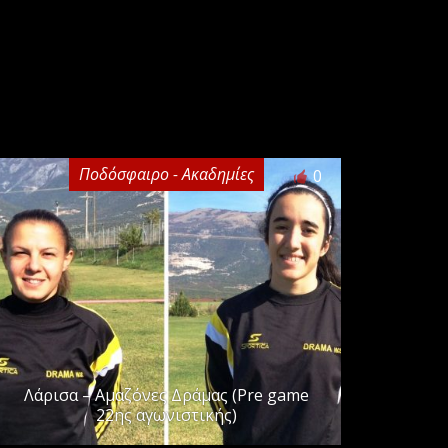
Ποδόσφαιρο - Ακαδημίες
0
Λάρισα – Αμαζόνες Δράμας (Pre game
22ης αγωνιστικής)