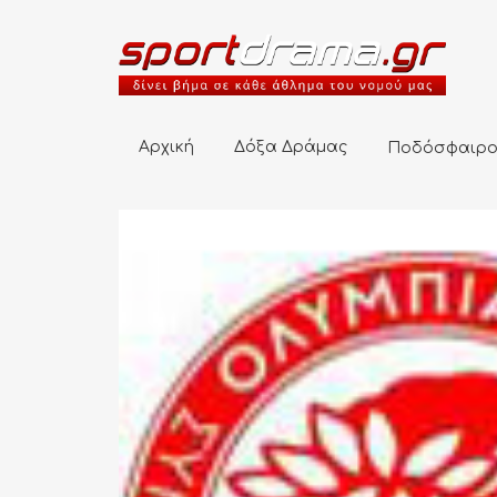
Αρχική
Δόξα Δράμας
Ποδόσφαιρο
Αρχική
Δόξα Δράμας
Ποδόσφαιρ