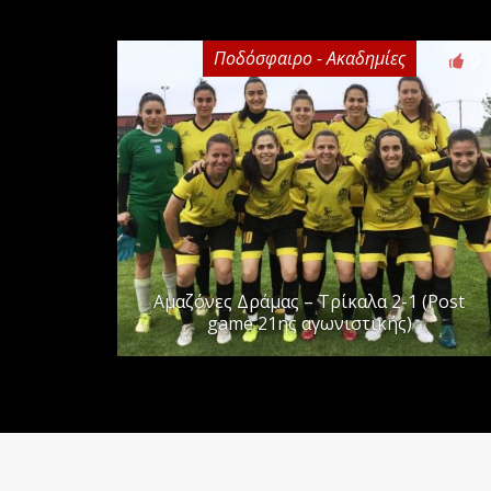
Ποδόσφαιρο - Ακαδημίες
0
Αμαζόνες Δράμας – Τρίκαλα 2-1 (Post
game 21ης αγωνιστικής)