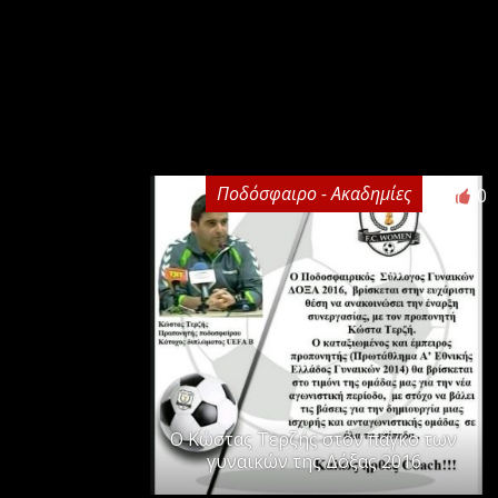
Ποδόσφαιρο - Ακαδημίες
0
Ο Κώστας Τερζής στον πάγκο των
γυναικών της Δόξας 2016