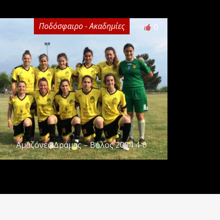
Ποδόσφαιρο - Ακαδημίες
0
Αμαζόνες Δράμας – Βόλος 2004 4-0