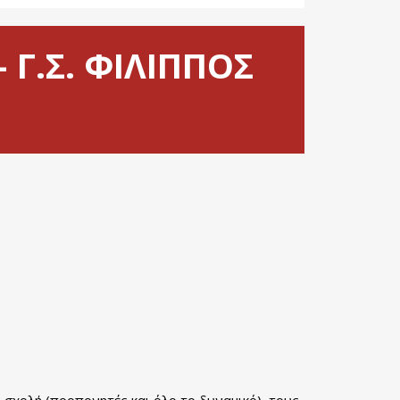
Γ.Σ. ΦΙΛΙΠΠΟΣ
ν σχολή (προπονητές και όλο το δυναμικό), τους