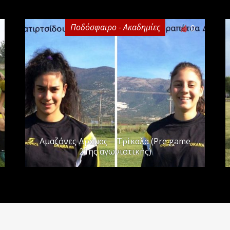
Ποδόσφαιρο - Ακαδημίες
0
Αμαζόνες Δράμας – Τρίκαλα (Pre game
21ης αγωνιστικής)