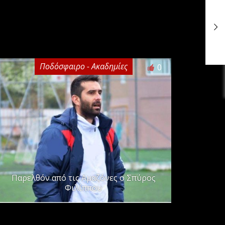
Ποδόσφαιρο - Ακαδημίες
0
Παρελθόν από τις Αμαζόνες ο Σπύρος
Φιλίππου