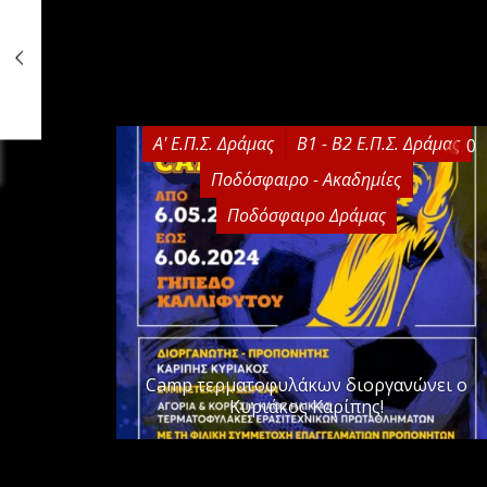
Α' Ε.Π.Σ. Δράμας
Β1 - Β2 Ε.Π.Σ. Δράμας
0
Ποδόσφαιρο - Ακαδημίες
Ποδόσφαιρο Δράμας
Camp τερματοφυλάκων διοργανώνει ο
Κυριάκος Καρίπης!