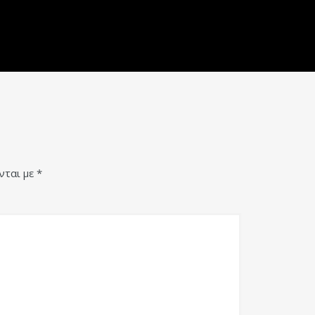
νται με
*