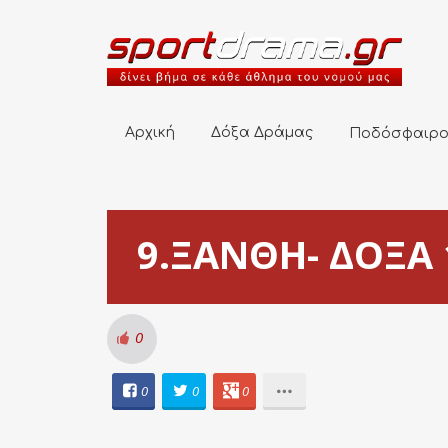
Αρχική
Δόξα Δράμας
Ποδόσφαιρο
Αρχική
Δόξα Δράμας
Ποδόσφαιρ
9.ΞΑΝΘΗ- ΔΟΞΑ 1
0
0
0
0