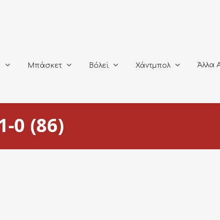
Άλλα Αθλή
Μπάσκετ
Βόλεϊ
Χάντμπολ
Άλλα 
ο
Μπάσκετ
Βόλεϊ
Χάντμπολ
-0 (86)