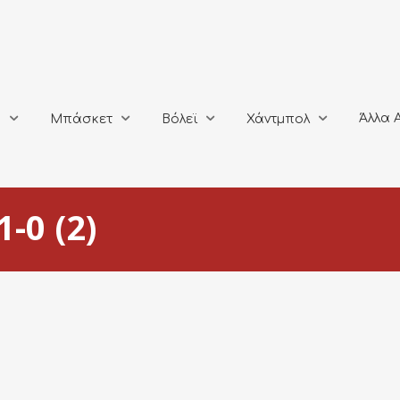
Άλλα Αθλή
Μπάσκετ
Βόλεϊ
Χάντμπολ
Άλλα 
ο
Μπάσκετ
Βόλεϊ
Χάντμπολ
-0 (2)