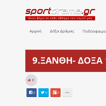
Αρχική
Δόξα Δράμας
Ποδόσφαιρο
Αρχική
Δόξα Δράμας
Ποδόσφαιρ
9.ΞΑΝΘΗ- ΔΟΞΑ 1
0
0
0
0