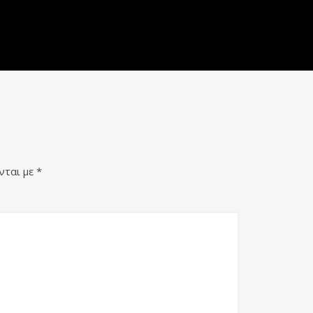
νται με
*