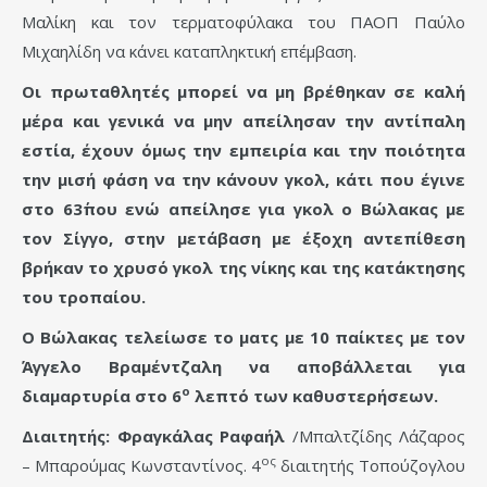
Μαλίκη και τον τερματοφύλακα του ΠΑΟΠ Παύλο
Μιχαηλίδη να κάνει καταπληκτική επέμβαση.
Οι πρωταθλητές μπορεί να μη βρέθηκαν σε καλή
μέρα και γενικά να μην απείλησαν την αντίπαλη
εστία, έχουν όμως την εμπειρία και την ποιότητα
την μισή φάση να την κάνουν γκολ, κάτι που έγινε
στο 63΄που ενώ απείλησε για γκολ ο Βώλακας με
τον Σίγγο, στην μετάβαση με έξοχη αντεπίθεση
βρήκαν το χρυσό γκολ της νίκης και της κατάκτησης
του τροπαίου.
Ο Βώλακας τελείωσε το ματς με 10 παίκτες με τον
Άγγελο Βραμέντζαλη να αποβάλλεται για
ο
διαμαρτυρία στο 6
λεπτό των καθυστερήσεων.
Διαιτητής: Φραγκάλας Ραφαήλ
/Μπαλτζίδης Λάζαρος
ος
– Μπαρούμας Κωνσταντίνος. 4
διαιτητής Τοπούζογλου