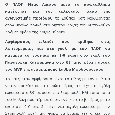
Ο ΠΑΟΠ Νέας Αμισού μετά το πρωτάθλημα
κατέκτησε και τον τελευταίο τίτλο της
αγωνιστικής περιόδου
το Σούπερ Καπ κερδίζοντας
στον μεγάλο τελικό στο γήπεδο Δόξας τον κυπελλούχο
Δράμας ομάδα της Δόξας Βώλακα.
Αμφίρροπος τελικός που κρίθηκε στις
λεπτομέρειες και στο γκολ, με τον ΠΑΟΠ να
κατακτά το τρόπαιο με 1-0 χάρη στο γκολ του
Παναγιώτη Κατσαμάγκα στο 63’ από έξοχη ασίστ
του MVP της αναμέτρησης Σάββα Μουδούρογλου.
Το ματς ήταν αμφίρροπο μέχρι το τέλος με τον Βώλακα
να είναι καλύτερος στο πρώτο μέρος που είχε και μεγάλη
ευκαιρία στο 39’ σε σουτ του Σταμπουλή Ηλία από πάσα
του Μαλίκη που πέρασε άουτ, ενώ και στο β’ μέρος με το
σκορ στο 0-0 στο 54’ είχε νέα μεγάλη ευκαιρία με τον
Σταμπουλή αυτή την φορά να βγάζει τέτ α τετ τον