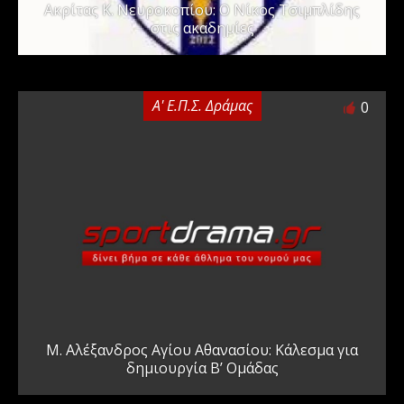
Ακρίτας Κ. Νευροκοπίου: Ο Νίκος Τσιμπλίδης
στις ακαδημίες
Α' Ε.Π.Σ. Δράμας
0
Μ. Αλέξανδρος Αγίου Αθανασίου: Κάλεσμα για
δημιουργία Β’ Ομάδας