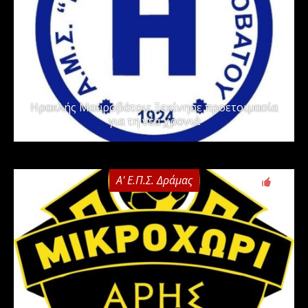
Ηρακλής Μαυροβάτου: Ξεκίνησε προετοιμασία
για τη νέα χρονιά
Α' Ε.Π.Σ. Δράμας
0