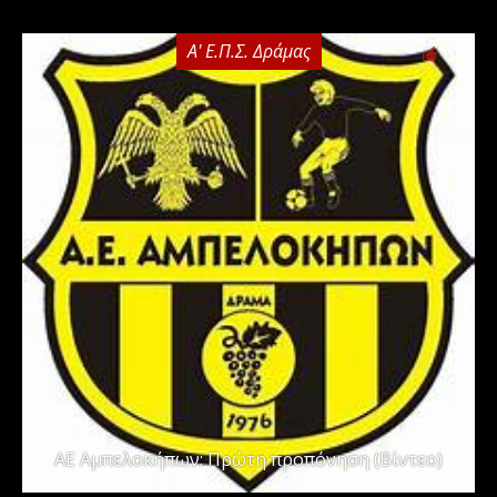
Α' Ε.Π.Σ. Δράμας
0
ΑΕ Αμπελοκήπων: Πρώτη προπόνηση (Βίντεο)