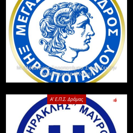
Μ. Αλέξανδρος Ξηροποτάμου: Συνεχίζει την
προετοιμασία (Βίντεο)
Α' Ε.Π.Σ. Δράμας
0