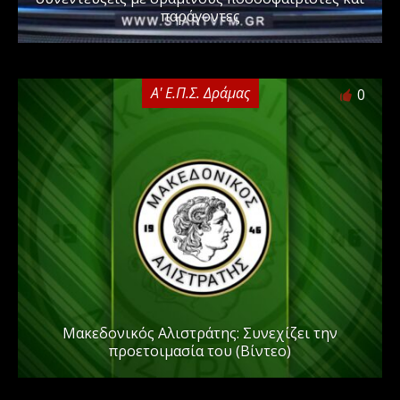
παράγοντες
Α' Ε.Π.Σ. Δράμας
0
Μακεδονικός Αλιστράτης: Συνεχίζει την
προετοιμασία του (Βίντεο)