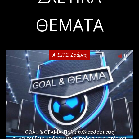
ΘΈΜΑΤΑ
Α' Ε.Π.Σ. Δράμας
0
GOAL & ΘΕΑΜΑ: Πολύ ενδιαφέρουσες
συνεντεύξεις με δραμινούς ποδοσφαιριστές και