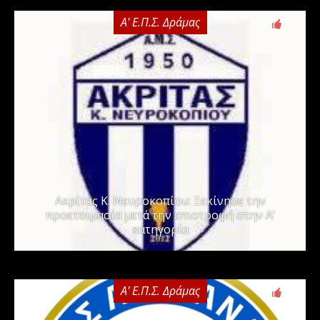
Α' Ε.Π.Σ. Δράμας
0
Ακρίτας Κ. Νευροκοπίου: Ξεκίνησε την
προετοιμασία μετά την επιστροφή στην Α’
κατηγορία
Α' Ε.Π.Σ. Δράμας
0