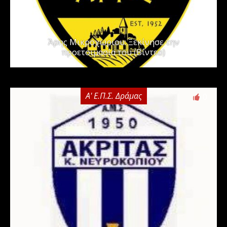
Άρης Μικροχωρίου: Ξεκίνησε την
προετοιμασία του (Βίντεο)
Α' Ε.Π.Σ. Δράμας
0