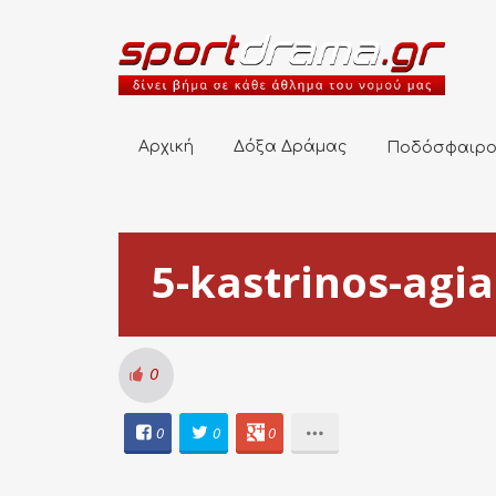
Αρχική
Δόξα Δράμας
Ποδόσφαιρο
Αρχική
Δόξα Δράμας
Ποδόσφαιρ
5-kastrinos-agi
0
0
0
0