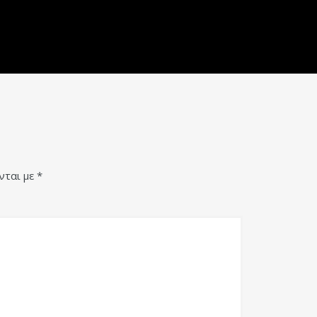
νται με
*