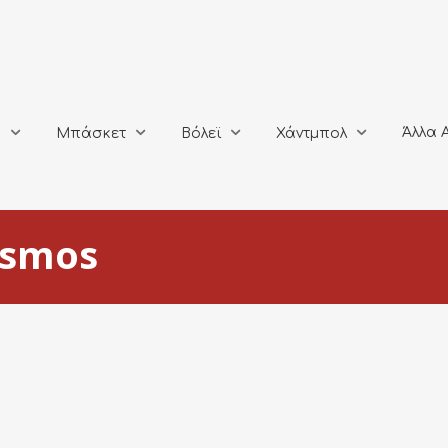
Άλλα Αθλή
Μπάσκετ
Βόλεϊ
Χάντμπολ
Άλλα 
ο
Μπάσκετ
Βόλεϊ
Χάντμπολ
asmos